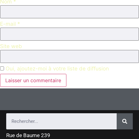
Nom
*
E-mail
*
Site web
Oui, ajoutez-moi à votre liste de diffusion
Rue de Baume 239