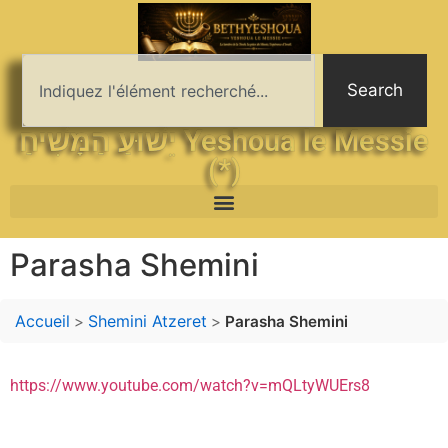
Search
יֵשׁוּעַ הַמָּשִׁיחַ Yeshoua le Messie
(*)
Parasha Shemini
Accueil
Shemini Atzeret
>
>
Parasha Shemini
https://www.youtube.com/watch?v=mQLtyWUErs8