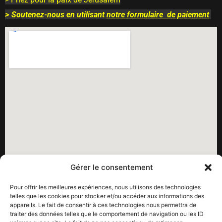
>
Soutenez-nous en utilisant
notre
formulaire
de paiement
Gérer le consentement
Pour offrir les meilleures expériences, nous utilisons des technologies
telles que les cookies pour stocker et/ou accéder aux informations des
appareils. Le fait de consentir à ces technologies nous permettra de
Pour nos dernières infos
: Consultez
notre agenda
traiter des données telles que le comportement de navigation ou les ID