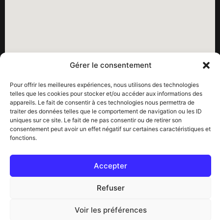
Gérer le consentement
Pour offrir les meilleures expériences, nous utilisons des technologies
telles que les cookies pour stocker et/ou accéder aux informations des
Pour nos dernières infos
: Consultez
notre agenda
appareils. Le fait de consentir à ces technologies nous permettra de
traiter des données telles que le comportement de navigation ou les ID
Soutenez les enfants orphelins de Haïti :
uniques sur ce site. Le fait de ne pas consentir ou de retirer son
consentement peut avoir un effet négatif sur certaines caractéristiques et
Liens :
fonctions.
> La Paracha de Joël
Accepter
>
Juifs pour Jésus
Refuser
Statistiques
Vues :
2
Voir les préférences
Agenda
Login
Live
Bible