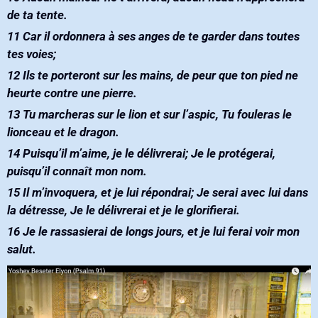
de ta tente‭. ‬
11‭ ‬Car il ordonnera à ses anges de te garder dans toutes
tes voies‭; ‬
12‭ ‬Ils te porteront sur les mains‭, ‬de peur que ton pied ne
heurte contre une pierre‭. ‬
13‭ ‬Tu marcheras sur le lion et sur l’aspic‭, ‬Tu fouleras le
lionceau et le dragon‭.‬
14‭ ‬Puisqu’il m’aime‭, ‬je le délivrerai‭; ‬Je le protégerai‭,
‬puisqu’il connaît mon nom‭. ‬
15‭ ‬Il m’invoquera‭, ‬et je lui répondrai‭; ‬Je serai avec lui dans
la détresse‭, ‬Je le délivrerai et je le glorifierai‭. ‬
16‭ ‬Je le rassasierai de longs jours‭, ‬et je lui ferai voir mon
salut‭.‬