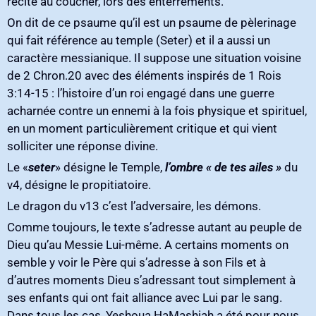
récité au coucher‭, ‬lors des enterrements‭. ‬
On dit de ce psaume qu’il est un psaume de pèlerinage
qui fait référence au temple‭ (‬Seter‭) ‬et il a aussi un
caractère messianique‭. ‬Il suppose une situation voisine
de 2‭ ‬Chron.20‭ ‬avec des éléments inspirés de 1‭ ‬Rois
3:14-15‭ : ‬l’histoire d’un roi engagé dans une guerre
acharnée contre un ennemi à la fois physique et spirituel‭,
‬en un moment particulièrement critique‭ ‬et qui vient
solliciter une réponse divine‭. ‬
Le‭ ‬«
seter
l’ombre‭ ‬«‮ ‬de tes ailes‮ ‬»
‭ ‬du
Le dragon du v13‭ ‬c’est l’adversaire‭, ‬les démons‭.‬
Comme toujours‭, ‬le texte s’adresse autant au peuple de
Dieu qu’au Messie Lui-même‭. ‬A certains moments on
semble y voir le Père qui s’adresse à son Fils et à
d’autres moments Dieu s’adressant tout simplement à
ses enfants qui ont fait alliance avec Lui par le sang‭.
‬Dans tous les cas‭, ‬Yeshoua HaMashiah‭ ‬a été pour nous