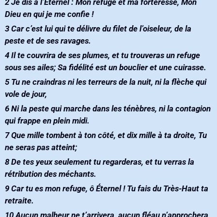
2‭ ‬Je dis à l’Éternel‭ : ‬Mon refuge et ma forteresse‭, ‬Mon
Dieu en qui je me confie‭ !‬
3‭ ‬Car c’est lui qui te délivre du filet de l’oiseleur‭, ‬de la
peste et de ses ravages‭. ‬
4‭ ‬Il te couvrira de ses plumes‭, ‬et tu trouveras un refuge
sous ses ailes‭; ‬Sa fidélité est un bouclier et une cuirasse‭. ‬
5‭ ‬Tu ne craindras ni les terreurs de la nuit‭, ‬ni la flèche qui
vole de jour‭, ‬
6‭ ‬Ni la peste qui marche dans les ténèbres‭, ‬ni la contagion
qui frappe en plein midi‭. ‬
7‭ ‬Que mille tombent à ton côté‭, ‬et dix mille à ta droite‭, ‬Tu
ne seras pas atteint‭; ‬
8‭ ‬De tes yeux seulement tu regarderas‭, ‬et tu verras la
rétribution des méchants‭.‬
9‭ ‬Car tu es mon refuge‭, ‬ô Éternel‭ ! ‬Tu fais du Très-Haut ta
retraite‭.‬
10‭ ‬Aucun malheur ne t’arrivera‭, ‬aucun fléau n’approchera