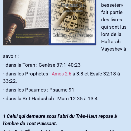
besseter»‭
‬fait partie
des livres
qui sont lus
lors de la
Haftarah
Vayeshev à
savoir‭ : ‬
‭- ‬dans la Torah‭ : ‬Genèse 37:1-40:23
‭- ‬dans les Prophètes‭ : ‬
‭ ‬à 3:8‭ ‬et Esaïe 32:18‭ ‬à
Amos 2:6
33:22‭, ‬
‭- ‬dans les Psaumes‭ : ‬Psaume 91
‭- ‬dans la Brit Hadashah‭ : ‬Marc 12.35‭ ‬à 13.4‭ ‬
‭ ‬
1‭ ‬Celui qui demeure sous l’abri du Très-Haut repose à
l’ombre du Tout Puissant‭.‬