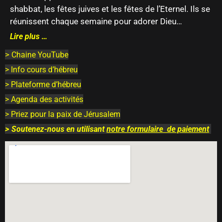
shabbat, les fêtes juives et les fêtes de l’Eternel. Ils se
réunissent chaque semaine pour adorer Dieu…
Lire plus …
>
Chaine YouTube
> Info cours d’hébreu
> Plateforme d’hébreu
> Agenda des activités
> Priez pour la paix de Jérusalem
>
Soutenez-nous en utilisant
notre
formulaire
de paiement