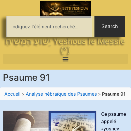
Search
יֵשׁוּעַ הַמָּשִׁיחַ Yeshoua le Messie
(*)
Psaume 91
Accueil
Analyse hébraïque des Psaumes
>
>
Psaume 91
Ce psaume
appelé‭
‬«yoshev