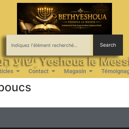
Search
יֵשׁוּעַ הַמָּשִׁיחַ Yeshoua le 
ticles
Contact
Magasin
Témoigna
 boucs