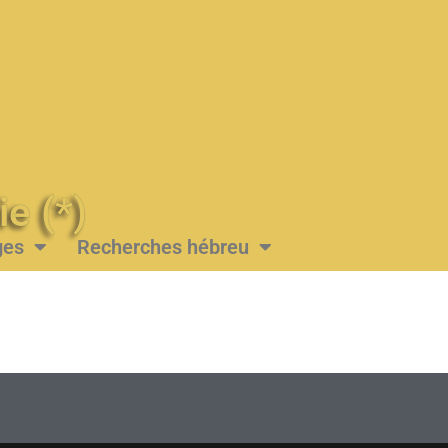
Messie (*)
ges
Recherches hébreu