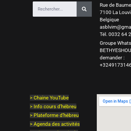
Rue de Baume
7100 La Louvi
Belgique
asblvim@gma
Tél. 0032 64
Groupe What
BETHYESHOU
demander :
+324917314
>
Chaine YouTube
> Info cours d’hébreu
> Plateforme d’hébreu
> Agenda des activités