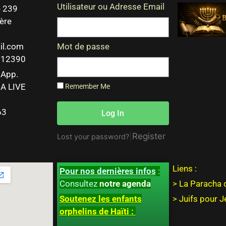
Utilisateur ou Adresse Email
 239
ère
il.com
Mot de passe
 212390
sApp.
A LIVE
Remember Me
63
Log In
|
Register
Lost your password?
Liens :
Pour nos dernières infos
:
Consultez
notre agenda
> La Paracha 
Soutenez les enfants
>
Juifs pour 
orphelins de Haïti :