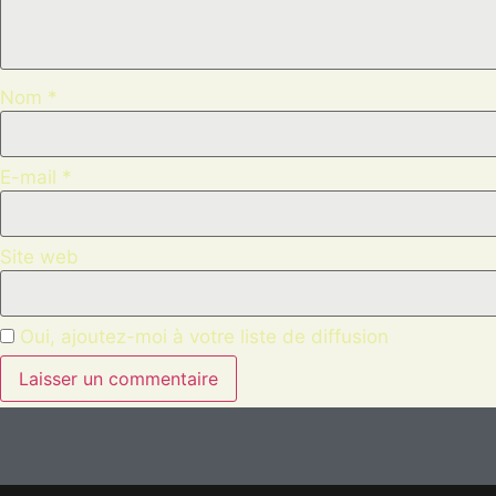
Nom
*
E-mail
*
Site web
Oui, ajoutez-moi à votre liste de diffusion