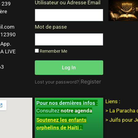
Utilisateur ou Adresse Email
 239
ère
il.com
Mot de passe
 212390
sApp.
A LIVE
Remember Me
63
Log In
|
Register
Lost your password?
Liens :
Pour nos dernières infos
:
Consultez
notre agenda
> La Paracha 
Soutenez les enfants
>
Juifs pour 
orphelins de Haïti :