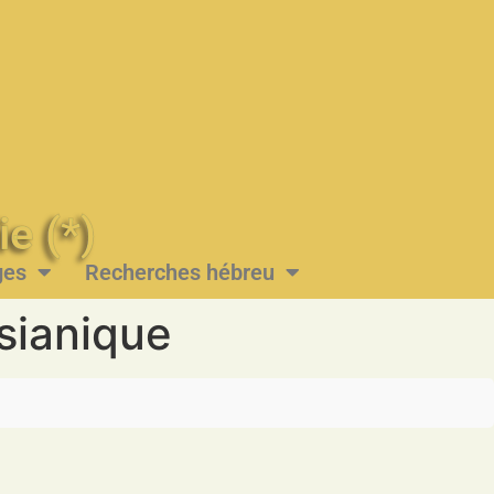
Messie (*)
ges
Recherches hébreu
sianique