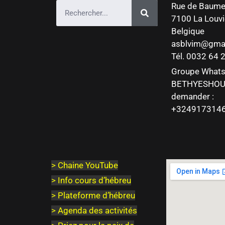
Rue de Baume
7100 La Louvi
Belgique
asblvim@gma
Tél. 0032 64
Groupe What
BETHYESHOU
demander :
+324917314
>
Chaine YouTube
> Info cours d’hébreu
> Plateforme d’hébreu
> Agenda des activités