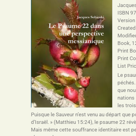
Jacques
ISBN 9
Version
Created
Modifie
Book, 1
Print B
Print C
List Pr
Le psaum
péchés
que nous
nations 
les troi
Puisque le Sauveur n’est venu au départ que po
d’Israël. » (Matthieu 15:24), le psaume 22 ré
Mais même cette souffrance identitaire est per