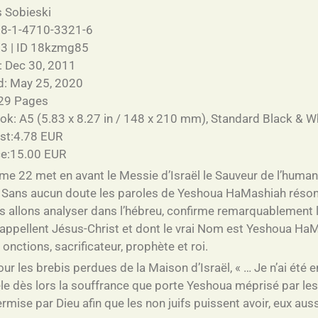
 Sobieski
78-1-4710-3321-6
 3 | ID 18kzmg85
: Dec 30, 2011
d: May 25, 2020
29 Pages
ook: A5 (5.83 x 8.27 in / 148 x 210 mm), Standard Black & W
ost:4.78 EUR
ice:15.00 EUR
e 22 met en avant le Messie d’Israël le Sauveur de l’humanit
.
Sans aucun doute les paroles de Yeshoua HaMashiah réso
 allons analyser dans l’hébreu, confirme remarquablement la
appellent Jésus-Christ et dont le vrai Nom est Yeshoua HaMa
s onctions, sacrificateur, prophète et roi.
ur les brebis perdues de la Maison d’Israël, « … Je n’ai été
vèle dès lors la souffrance que porte Yeshoua méprisé par l
mise par Dieu afin que les non juifs puissent avoir, eux auss