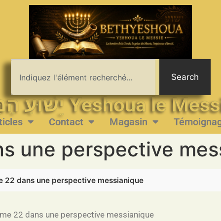
Search
יֵשׁוּעַ הַמָּשִׁיחַ Yeshoua le 
ticles
Contact
Magasin
Témoigna
s une perspective mes
 22 dans une perspective messianique
me 22 dans une perspective messianique