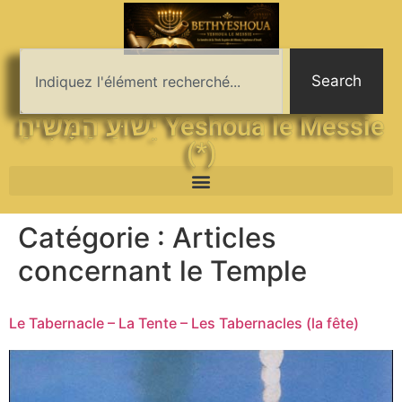
Search
יֵשׁוּעַ הַמָּשִׁיחַ Yeshoua le Messie
(*)
Catégorie :
Articles
concernant le Temple
Le Tabernacle – La Tente – Les Tabernacles (la fête)