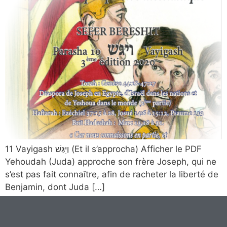
11 Vayigash וַיִּגַּשׁ​ (Et il s’approcha) Afficher le PDF
Yehoudah‭ (‬Juda‭) ‬approche son frère Joseph‭, ‬qui ne
s’est pas fait connaître‭, ‬afin de racheter la liberté de
Benjamin‭, ‬dont Juda […]