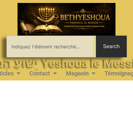
Search
יֵשׁוּעַ הַמָּשִׁיחַ Yeshoua le 
ticles
Contact
Magasin
Témoigna