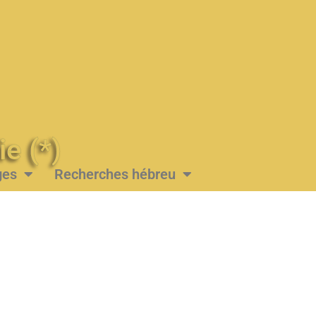
Messie (*)
ges
Recherches hébreu