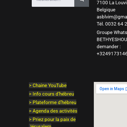
7100 La Louvi
Belgique
asblvim@gma
Tél. 0032 64
Groupe What
BETHYESHOU
demander :
+324917314
>
Chaine YouTube
> Info cours d’hébreu
> Plateforme d’hébreu
> Agenda des activités
> Priez pour la paix de
Jérusalem