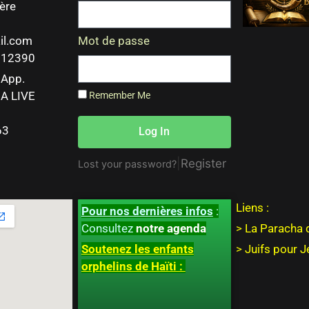
ère
il.com
Mot de passe
 212390
sApp.
A LIVE
Remember Me
63
Log In
|
Register
Lost your password?
Liens :
Pour nos dernières infos
:
Consultez
notre agenda
> La Paracha 
Soutenez les enfants
>
Juifs pour 
orphelins de Haïti :