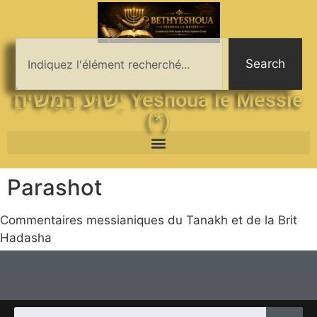
Search
יֵשׁוּעַ הַמָּשִׁיחַ Yeshoua le Messie
(*)
Parashot
Commentaires messianiques du Tanakh et de la Brit
Hadasha