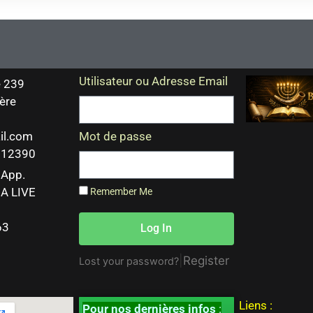
Utilisateur ou Adresse Email
 239
ère
il.com
Mot de passe
 212390
sApp.
A LIVE
Remember Me
63
Log In
|
Register
Lost your password?
Liens :
Pour nos dernières infos
: