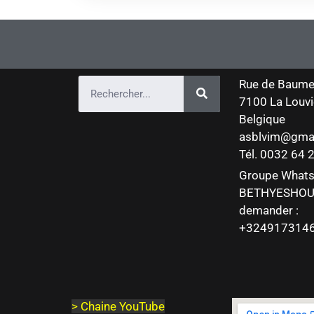
Rue de Baume
7100 La Louvi
Belgique
asblvim@gma
Tél. 0032 64
Groupe What
BETHYESHOU
demander :
+324917314
>
Chaine YouTube