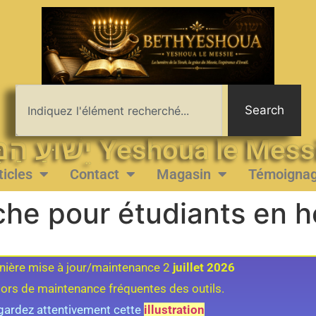
Search
יֵשׁוּעַ הַמָּשִׁיחַ Yeshoua le 
ticles
Contact
Magasin
Témoigna
he pour étudiants en h
nière mise à jour/maintenance 2
juillet 2026
lors de maintenance fréquentes des outils.
gardez attentivement cette
illustration