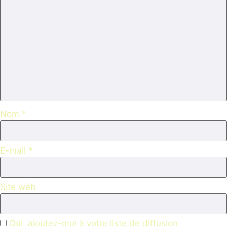
Nom
*
E-mail
*
Site web
Oui, ajoutez-moi à votre liste de diffusion