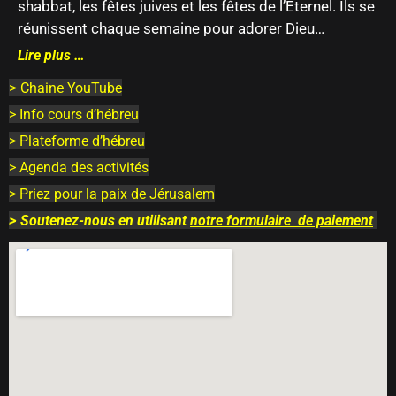
shabbat, les fêtes juives et les fêtes de l’Eternel. Ils se
réunissent chaque semaine pour adorer Dieu…
Lire plus …
>
Chaine YouTube
> Info cours d’hébreu
> Plateforme d’hébreu
> Agenda des activités
> Priez pour la paix de Jérusalem
>
Soutenez-nous en utilisant
notre
formulaire
de paiement