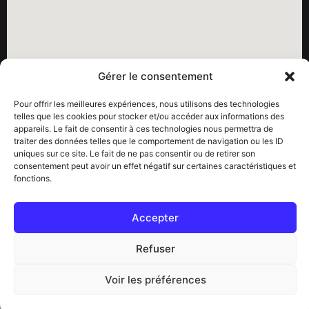
Gérer le consentement
Pour offrir les meilleures expériences, nous utilisons des technologies
telles que les cookies pour stocker et/ou accéder aux informations des
appareils. Le fait de consentir à ces technologies nous permettra de
Pour nos dernières infos
: Consultez
notre agenda
traiter des données telles que le comportement de navigation ou les ID
uniques sur ce site. Le fait de ne pas consentir ou de retirer son
Soutenez les enfants orphelins de Haïti :
consentement peut avoir un effet négatif sur certaines caractéristiques et
fonctions.
Liens :
> La Paracha de Joël
Accepter
>
Juifs pour Jésus
Refuser
Statistiques
Voir les préférences
Vues :
11
Agenda
Login
Live
Bible