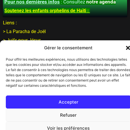
Pour nos dernières infos
: Consultez
notre agenda
Soutenez les enfants orphelins de Haïti :
Liens :
> La Paracha de Joël
>
Juifs pour Jésus
Gérer le consentement
Statistiques
Pour offrir les meilleures expériences, nous utilisons des technologies telles
Vues :
3
que les cookies pour stocker et/ou accéder aux informations des appareils.
Le fait de consentir à ces technologies nous permettra de traiter des donnée
telles que le comportement de navigation ou les ID uniques sur ce site. Le fai
de ne pas consentir ou de retirer son consentement peut avoir un effet
négatif sur certaines caractéristiques et fonctions.
Accepter
Refuser
Voir les préférences