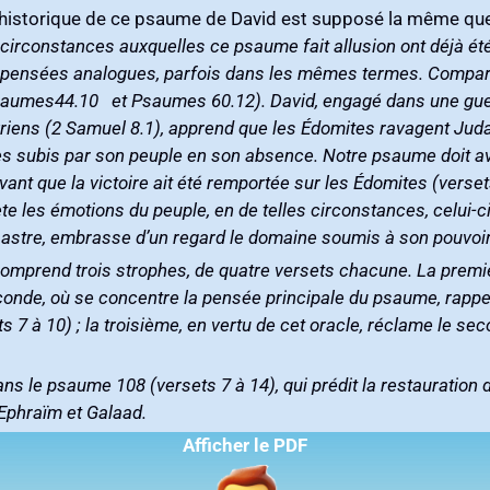
storique de ce psaume de David est supposé la même que les psaumes 44‭ ‬e
 circonstances auxquelles ce psaume fait allusion ont déjà été e
les mêmes termes‭. ‬Comparez entre autres Psaumes 44.6-8‭ ‬et‭ ‬Psaumes
a hâte‭, ‬il constate toute l’étendue
peuple en son absence‭. ‬Notre psaume doit avoir été composé sous l’impression causée par
prend trois strophes‭, ‬de quatre versets chacune‭. ‬La premièr
a seconde‭, ‬où se concentre la pensée principale du psaume‭, ‬rappe
ets 7‭ ‬à 10‭) ; ‬la troisième‭, ‬en vertu de cet oracle‭, ‬réclame le
s dans le psaume 108‭ (‬versets 7‭ ‬à 14‭), ‬qui prédit la restaur
Ephraïm et Galaad‭.‬
Afficher le PDF