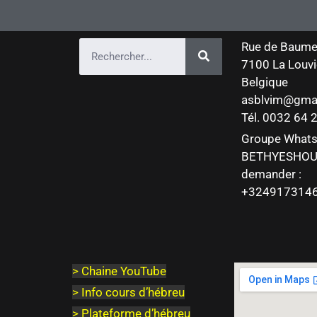
Rue de Baume
7100 La Louvi
Belgique
asblvim@gma
Tél. 0032 64
Groupe What
BETHYESHOU
demander :
+324917314
>
Chaine YouTube
> Info cours d’hébreu
> Plateforme d’hébreu