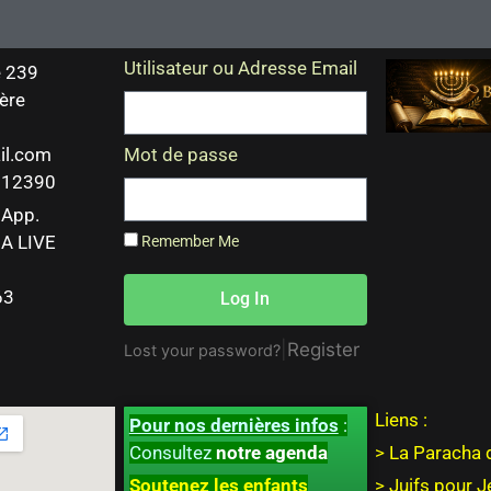
Utilisateur ou Adresse Email
 239
ère
il.com
Mot de passe
 212390
sApp.
A LIVE
Remember Me
63
Log In
|
Register
Lost your password?
Liens :
Pour nos dernières infos
:
Consultez
notre agenda
> La Paracha 
Soutenez les enfants
>
Juifs pour 