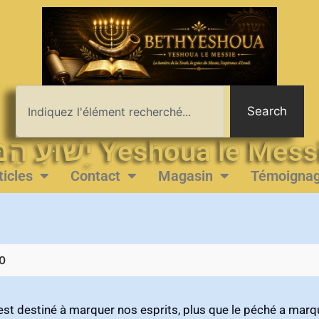
Search
יֵשׁוּעַ הַמָּשִׁיחַ Yeshoua le 
ticles
Contact
Magasin
Témoigna
0
t destiné à marquer nos esprits‭, ‬plus que le péché a marqu