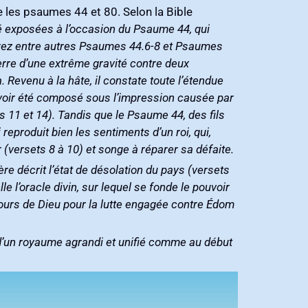
t 80‭. ‬Selon la Bible
xposées à l’occasion du Psaume 44‭, ‬qui
e décrit l’état de désolation du pays‭ (‬versets
lle l’oracle divin‭, ‬sur lequel se fonde le pouvoir
 secours‭ ‬de Dieu pour la lutte engagée contre Édom‭
ation d’un royaume agrandi et unifié comme au début