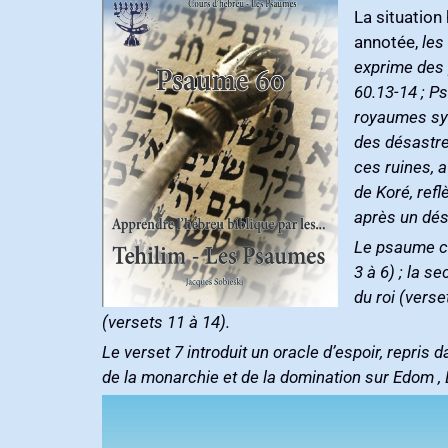
La situation hi
les
exprime des pensées analogues‭, ‬parfois dans 
60.13-14‭ ; ‬Psaumes‭ ‬‮ ‬44.10‭ ‬et Psaumes 60.12‭). ‬David‭, ‬engagé dans une guerre d’une extrême gravité contre deux
royaumes syriens‭ (‬2‭ ‬Samuel 8.1‭), ‬apprend que les Édomites ravagent Juda‭. ‬Revenu à l
des désastres subis par son 
ces ruines‭, ‬avant que la victoire ait été remportée sur les Édomites‭ (‬versets 11‭ ‬et 14‭). ‬Tandis que le Psaume 44‭, ‬des fils
de Koré‭, ‬reflète les émotions du peuple‭, ‬en de telles circonstances‭, ‬celui-ci reproduit bien les sentiments d’un roi‭, ‬qui‭,
Le psaume com
3‭ ‬à 6‭) ; ‬l
du roi‭ (‬vers
(‬versets 11‭ ‬à 14‭).‬
Le verset 7‭ ‬introduit un oracle d’espoir‭, ‬repri
de la monarchie et de la domination sur Edom‭ , ‬