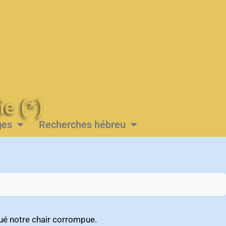
Messie (*)
ges
Recherches hébreu
é notre chair corrompue‭. ‬