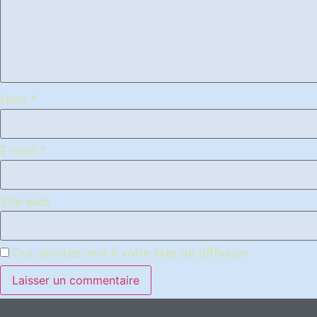
Nom
*
E-mail
*
Site web
Oui, ajoutez-moi à votre liste de diffusion