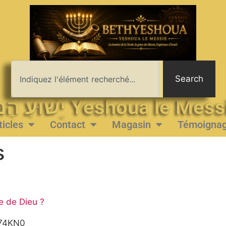
Search
יֵשׁוּעַ הַמָּשִׁיחַ Yeshoua le 
ticles
Contact
Magasin
Témoigna
s
e de Dieu ?
te74KN0