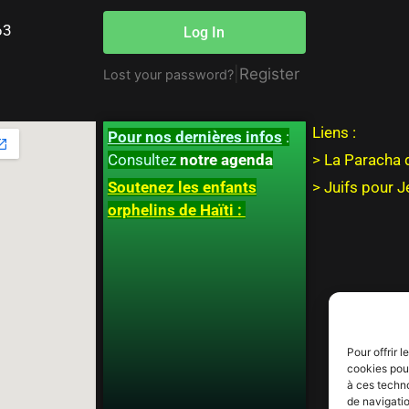
63
Log In
|
Register
Lost your password?
Liens :
Pour nos dernières infos
:
Consultez
notre agenda
> La Paracha 
Soutenez les enfants
>
Juifs pour 
orphelins de Haïti :
Pour offrir 
cookies pour
à ces techn
de navigatio