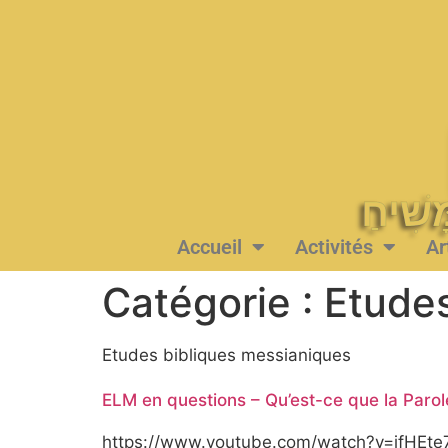
Accueil
Activités
Ar
Catégorie :
Etude
Etudes bibliques messianiques
ELM en questions – Qu’est-ce que la Parol
https://www.youtube.com/watch?v=jfHE