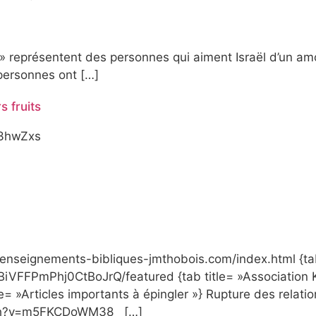
 » représentent des personnes qui aiment Israël d’un a
 personnes ont […]
s fruits
-73hwZxs
w.enseignements-bibliques-jmthobois.com/index.html {t
iVFFPmPhj0CtBoJrQ/featured {tab title= »Association 
= »Articles importants à épingler »} Rupture des relatio
atch?v=m5FKCDoWM38 […]