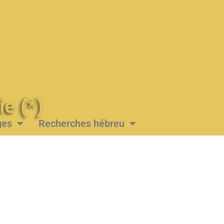
Messie (*)
ges
Recherches hébreu