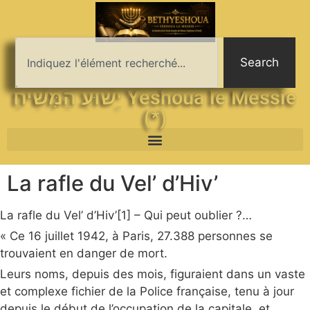
Search
יֵשׁוּעַ הַמָּשִׁיחַ Yeshoua le Messie
(*)
La rafle du Vel’ d’Hiv’
La rafle du Vel’ d’Hiv’[1] – Qui peut oublier ?…
« Ce 16 juillet 1942, à Paris, 27.388 personnes se
trouvaient en danger de mort.
Leurs noms, depuis des mois, figuraient dans un vaste
et complexe fichier de la Police française, tenu à jour
depuis le début de l’occupation de la capitale, et