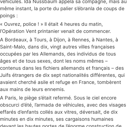
véhicules. Ida Nussbaum appela sa compagne, mais au
même instant, la porte du palier s’ébranla de coups de
poings :
« Ouvrez, police ! » Il était 4 heures du matin,
l’Opération Vent printanier venait de commencer.
A Bordeaux, à Tours, à Dijon, à Rennes, à Nantes, à
Saint-Malo, dans dix, vingt autres villes françaises
occupées par les Allemands, des individus de tous
âges et de tous sexes, dont les noms mêmes –
contenus dans les fichiers allemands et français – des
Juifs étrangers de dix sept nationalités différentes, qui
avaient cherché asile et refuge en France, tombèrent
aux mains de leurs ennemis.
A Paris, le piège s’était refermé. Sous le ciel encore
obscurci d’été, l’armada de véhicules, avec des visages
effarés d’enfants collés aux vitres, déversait, de dix
minutes en dix minutes, ses cargaisons humaines
devant les hautes portes de l’énorme construction de