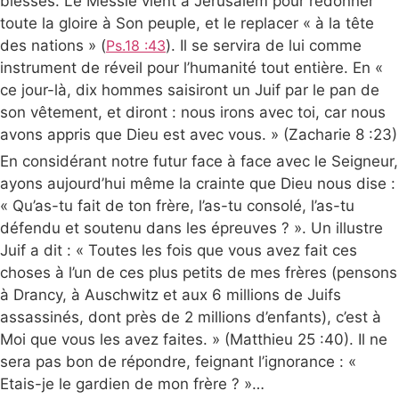
blesses. Le Messie vient à Jérusalem pour redonner
toute la gloire à Son peuple, et le replacer « à la tête
des nations » (
Ps.18 :43
). Il se servira de lui comme
instrument de réveil pour l’humanité tout entière. En «
ce jour-là, dix hommes saisiront un Juif par le pan de
son vêtement, et diront : nous irons avec toi, car nous
avons appris que Dieu est avec vous. » (Zacharie 8 :23)
En considérant notre futur face à face avec le Seigneur,
ayons aujourd’hui même la crainte que Dieu nous dise :
« Qu’as-tu fait de ton frère, l’as-tu consolé, l’as-tu
défendu et soutenu dans les épreuves ? ». Un illustre
Juif a dit : « Toutes les fois que vous avez fait ces
choses à l’un de ces plus petits de mes frères (pensons
à Drancy, à Auschwitz et aux 6 millions de Juifs
assassinés, dont près de 2 millions d’enfants), c’est à
Moi que vous les avez faites. » (Matthieu 25 :40). Il ne
sera pas bon de répondre, feignant l’ignorance : «
Etais-je le gardien de mon frère ? »…