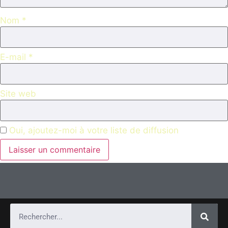
Nom
*
E-mail
*
Site web
Oui, ajoutez-moi à votre liste de diffusion