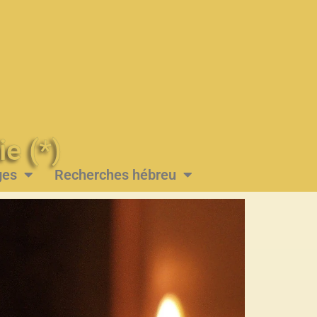
Messie (*)
ges
Recherches hébreu