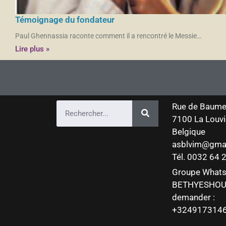
Témoignage du fondateur
Paul Ghennassia raconte comment il a rencontré le Messie…
Lire plus »
Rue de Baume
7100 La Louvi
Belgique
asblvim@gma
Tél. 0032 64
Groupe What
BETHYESHOU
demander :
+324917314