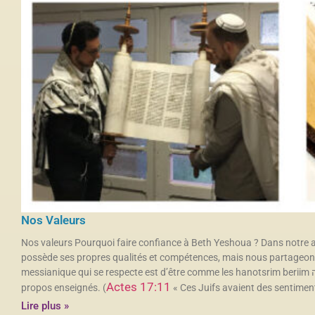
Nos Valeurs
Nos valeurs Pourquoi faire confiance à Beth Yeshoua ? Dans notre a
possède ses propres qualités et compétences, mais nous partageons 
messianique qui se respecte est d’être comme les hanotsrim beriim הנוצרים מבריה « nazaréens béréens », qui n’acceptent pas ce qu’on leur enseigne sans aller vérifier l’exactitude biblique des
Actes 17:11
propos enseignés. (
« Ces Juifs avaient des sentimen
Lire plus »