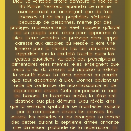
Dieu. Le véritable critère demeure la fidélité à
Sa Parole. Yeshoua reprendra ce même
avertissement en annonçant que de faux
messies et de faux prophètes séduiront
beaucoup de personnes, même par des
prodiges impressionnants. Reeh rappelle qu’Israël
est un peuple saint, choisi pour appartenir à
Dieu. Cette vocation se prolonge dans l’appel
adressé aux disciples du Messie à être une
lumière pour le monde. Les lois alimentaires
rappellent que la sainteté touche aussi les
gestes quotidiens. Au-delà des prescriptions
alimentaires elles-mêmes, elles enseignent que
toute la vie du croyant est appelée à refléter
la volonté divine. La dîme apprend au peuple
que tout appartient à Dieu. Donner devient un
acte de confiance, de reconnaissance et de
dépendance envers Celui qui pourvoit à tous
les besoins. La troisième année, la dîme est
destinée aux plus démunis. Dieu révèle ainsi
que la véritable spiritualité se manifeste toujours
par la compassion envers les pauvres, les
veuves, les orphelins et les étrangers. La remise
des dettes durant la septième année annonce
une dimension profonde de la rédemption. En