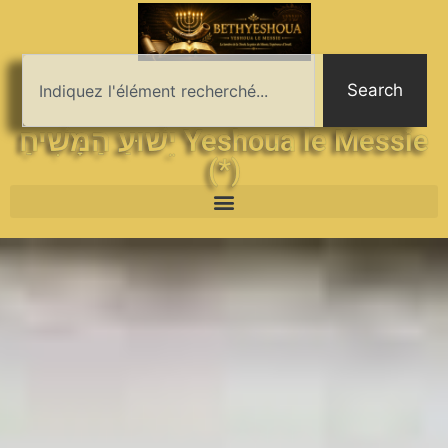
Search
יֵשׁוּעַ הַמָּשִׁיחַ Yeshoua le Messie
(*)