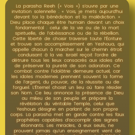
La parasha Reeh (« Vois ») s’ouvre par une
invitation solennelle : « Vois, je mets aujourd’hui
devant toi la bénédiction et la malédiction. »
Dieu place chaque être humain devant un choix
fondamental : celui de la vie ou de la mort
spirituelle, de l’obéissance ou de la rébellion.
Cette liberté de choisir traverse toute l’Écriture
et trouve son accomplissement en Yeshoua, qui
appelle chacun à marcher sur le chemin étroit
conduisant à la vie. Israël reçoit l’ordre de
détruire tous les lieux consacrés aux idoles afin
de préserver la pureté de son adoration. Ce
combat contre l’idolâtrie demeure actuel, car
les idoles modernes prennent souvent la forme
de l’argent, du pouvoir, de la réussite ou de
l’orgueil. L’Éternel choisit un lieu où faire résider
son Nom. Ce lieu annonce la présence de Dieu
au milieu de son peuple et prépare la
révélation du véritable Temple, celui que
Yeshoua désigne en parlant de son propre
corps. La parasha met en garde contre les faux
prophètes capables d’accomplir des signes
étonnants. Les miracles, à eux seuls, ne
prouvent jamais qu’un enseignement vient de