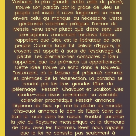
Yeshoua, la plus grande dette, celle du péché,
trouve son pardon par la grâce de Dieu. Le
peuple est invité à ouvrir largement sa main
envers celui qui manque du nécessaire. Cette
générosité volontaire préfigure l’amour du
Messie, venu servir plutôt que d’être servi. Les
prescriptions concernant l’esclave hébreu
rappellent que Dieu est le libérateur de son
peuple. Comme Israël fut délivré d’Égypte, le
croyant est appelé à sortir de l’esclavage du
péché. Les premiers-nés consacrés à Dieu
rappellent que les prémices Lui appartiennent.
Cette idée trouve un écho dans le Nouveau
Testament, où le Messie est présenté comme
les prémices de la résurrection. La parasha se
conclut par les trois grandes fêtes de
pèlerinage : Pessa’h, Chavouot et Soukkot. Ces
rendez-vous divins constituent un véritable
calendrier prophétique. Pessa’h annonce
l’Agneau de Dieu qui ôte le péché du monde.
Chavouot annonce le don de l’Esprit Saint qui
écrit la Torah dans les cœurs. Soukkot annonce
la joie du Royaume messianique et la demeure
de Dieu avec les hommes. Reeh nous rappelle
que la foi ne consiste pas seulement à