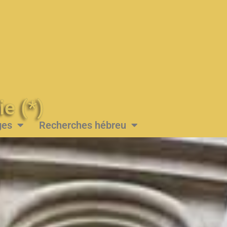
Messie (*)
ges
Recherches hébreu