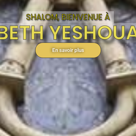
SHALOM, BIENVENUE À
BETH YESHOU
En savoir plus