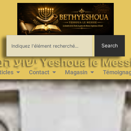
Search
יֵשׁוּעַ הַמָּשִׁיחַ Yeshoua le 
ticles
Contact
Magasin
Témoigna