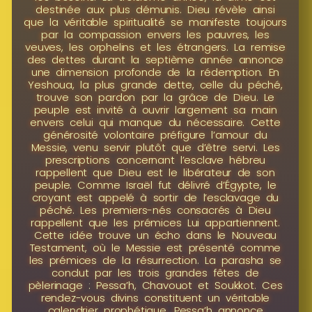
destinée aux plus démunis. Dieu révèle ainsi
que la véritable spiritualité se manifeste toujours
par la compassion envers les pauvres, les
veuves, les orphelins et les étrangers. La remise
des dettes durant la septième année annonce
une dimension profonde de la rédemption. En
Yeshoua, la plus grande dette, celle du péché,
trouve son pardon par la grâce de Dieu. Le
peuple est invité à ouvrir largement sa main
envers celui qui manque du nécessaire. Cette
générosité volontaire préfigure l’amour du
Messie, venu servir plutôt que d’être servi. Les
prescriptions concernant l’esclave hébreu
rappellent que Dieu est le libérateur de son
peuple. Comme Israël fut délivré d’Égypte, le
croyant est appelé à sortir de l’esclavage du
péché. Les premiers-nés consacrés à Dieu
rappellent que les prémices Lui appartiennent.
Cette idée trouve un écho dans le Nouveau
Testament, où le Messie est présenté comme
les prémices de la résurrection. La parasha se
conclut par les trois grandes fêtes de
pèlerinage : Pessa’h, Chavouot et Soukkot. Ces
rendez-vous divins constituent un véritable
calendrier prophétique. Pessa’h annonce