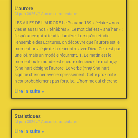
L’aurore
21 juin 2026
Aucun commentaire
LES AILES DE L’AURORE Le Psaume 139‭ ‬«‮ ‬éclaire‮ ‬»‭ ‬nos
vies et aussi nos‭ ‬«‮ ‬ténèbres‮ ‬»‭.‬ Le mot clef est «‭ ‬sha’har‮ ‬»‭ :
‬l’espérance qui attend la lumière. Lorsqu’on étudie
l’ensemble des Écritures‭, ‬on découvre que l’aurore est le
moment privilégié de la rencontre avec Dieu‭.‬ Ce n’est pas
une loi‭, ‬mais un modèle récurrent‭.‬ 1‭. ‬Le matin est le
moment où le monde est encore silencieux Le mot‭ ‬שַׁחַר‭
(‬Sha’har‭) ‬désigne l’aurore‭.‬ Le verbe‭ ‬שָׁחַר‭ (‬Sha’har‭)
‬signifie chercher avec empressement‭.‬ Cette proximité
n’est probablement pas fortuite‭.‬ L’homme qui cherche
Lire la suite »
Statistiques
21 juin 2026
Aucun commentaire
Lire la suite »