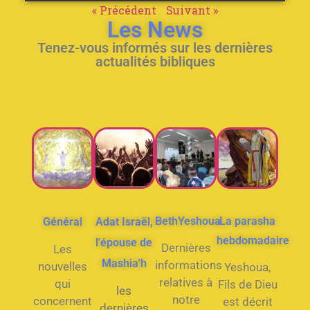
« Précédent
Suivant »
Les News
Tenez-vous informés sur les dernières
actualités bibliques
BethYeshoua
La parasha
Général
Adat Israël,
hebdomadaire
l'épouse de
Dernières
Les
Mashia'h
informations
nouvelles
Yeshoua,
relatives à
qui
Fils de Dieu
les
notre
concernent
est décrit
dernières