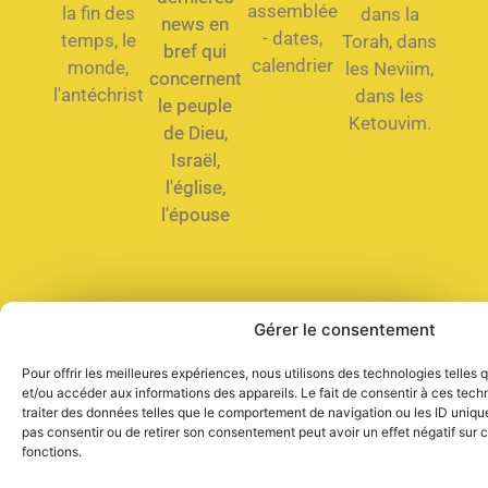
assemblée
la fin des
dans la
news en
- dates,
temps, le
Torah, dans
bref qui
calendrier
monde,
les Neviim,
concernent
l'antéchrist
dans les
le peuple
Ketouvim.
de Dieu,
Israël,
l'église,
l'épouse
Gérer le consentement
Que dois-je faire pour être
sauvé ?
Pour offrir les meilleures expériences, nous utilisons des technologies telles
et/ou accéder aux informations des appareils. Le fait de consentir à ces tec
traiter des données telles que le comportement de navigation ou les ID uniques
pas consentir ou de retirer son consentement peut avoir un effet négatif sur c
fonctions.