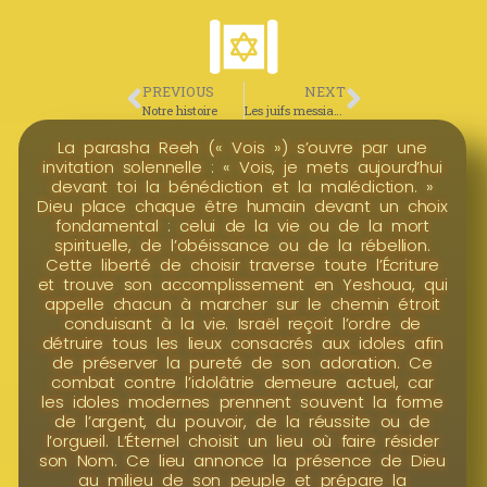
PREVIOUS
NEXT
Notre histoire
Les juifs messianiques
La parasha Reeh (« Vois ») s’ouvre par une
invitation solennelle : « Vois, je mets aujourd’hui
devant toi la bénédiction et la malédiction. »
Dieu place chaque être humain devant un choix
fondamental : celui de la vie ou de la mort
spirituelle, de l’obéissance ou de la rébellion.
Cette liberté de choisir traverse toute l’Écriture
et trouve son accomplissement en Yeshoua, qui
appelle chacun à marcher sur le chemin étroit
conduisant à la vie. Israël reçoit l’ordre de
détruire tous les lieux consacrés aux idoles afin
de préserver la pureté de son adoration. Ce
combat contre l’idolâtrie demeure actuel, car
les idoles modernes prennent souvent la forme
de l’argent, du pouvoir, de la réussite ou de
l’orgueil. L’Éternel choisit un lieu où faire résider
son Nom. Ce lieu annonce la présence de Dieu
au milieu de son peuple et prépare la