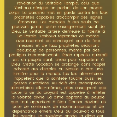
révélation du véritable Temple, celui que
Yeshoua désigne en parlant de son propre
corps. La parasha met en garde contre les faux
prophètes capables d’accomplir des signes
étonnants. Les miracles, à eux seuls, ne
prouvent jamais qu’un enseignement vient de
Dieu. Le véritable critère demeure la fidélité à
Sa Parole. Yeshoua reprendra ce même
avertissement en annonçant que de faux
messies et de faux prophètes séduiront
beaucoup de personnes, même par des
prodiges impressionnants. Reeh rappelle qu’Israël
est un peuple saint, choisi pour appartenir à
Dieu. Cette vocation se prolonge dans l’appel
adressé aux disciples du Messie à être une
lumière pour le monde. Les lois alimentaires
rappellent que la sainteté touche aussi les
gestes quotidiens. Au-delà des prescriptions
alimentaires elles-mêmes, elles enseignent que
toute la vie du croyant est appelée à refléter
la volonté divine. La dîme apprend au peuple
que tout appartient à Dieu. Donner devient un
acte de confiance, de reconnaissance et de
dépendance envers Celui qui pourvoit à tous
les besoins. La troisième année, la dîme est