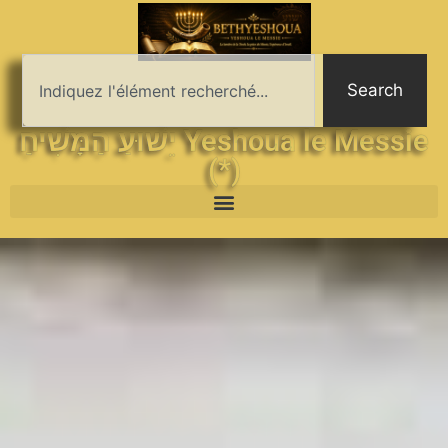
Search
יֵשׁוּעַ הַמָּשִׁיחַ Yeshoua le Messie
(*)