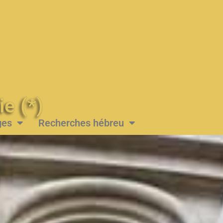
Messie (*)
ges
Recherches hébreu