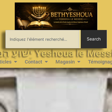
Search
יֵשׁוּעַ הַמָּשִׁיחַ Yeshoua le 
ticles
Contact
Magasin
Témoigna