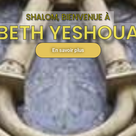
SHALOM, BIENVENUE À
BETH YESHOU
En savoir plus