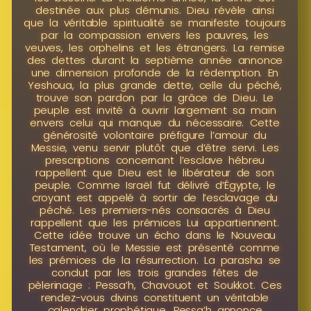
destinée aux plus démunis. Dieu révèle ainsi
que la véritable spiritualité se manifeste toujours
par la compassion envers les pauvres, les
veuves, les orphelins et les étrangers. La remise
des dettes durant la septième année annonce
une dimension profonde de la rédemption. En
Yeshoua, la plus grande dette, celle du péché,
trouve son pardon par la grâce de Dieu. Le
peuple est invité à ouvrir largement sa main
envers celui qui manque du nécessaire. Cette
générosité volontaire préfigure l’amour du
Messie, venu servir plutôt que d’être servi. Les
prescriptions concernant l’esclave hébreu
rappellent que Dieu est le libérateur de son
peuple. Comme Israël fut délivré d’Égypte, le
croyant est appelé à sortir de l’esclavage du
péché. Les premiers-nés consacrés à Dieu
rappellent que les prémices Lui appartiennent.
Cette idée trouve un écho dans le Nouveau
Testament, où le Messie est présenté comme
les prémices de la résurrection. La parasha se
conclut par les trois grandes fêtes de
pèlerinage : Pessa’h, Chavouot et Soukkot. Ces
rendez-vous divins constituent un véritable
calendrier prophétique. Pessa’h annonce