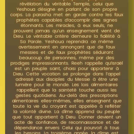
révélation du véritable Temple, celui que
Yeshoua désigne en parlant de son propre
corps. La parasha met en garde contre les faux
prophètes capables d’accomplir des signes
étonnants. Les miracles, à eux seuls, ne
prouvent jamais qu’un enseignement vient de
Dieu. Le véritable critère demeure la fidélité à
Sa Parole. Yeshoua reprendra ce même
avertissement en annonçant que de faux
messies et de faux prophètes séduiront
beaucoup de personnes, même par des
prodiges impressionnants. Reeh rappelle qu’Israël
est un peuple saint, choisi pour appartenir à
Dieu. Cette vocation se prolonge dans l’appel
adressé aux disciples du Messie à être une
lumière pour le monde. Les lois alimentaires
rappellent que la sainteté touche aussi les
gestes quotidiens. Au-delà des prescriptions
alimentaires elles-mêmes, elles enseignent que
toute la vie du croyant est appelée à refléter
la volonté divine. La dîme apprend au peuple
que tout appartient à Dieu. Donner devient un
acte de confiance, de reconnaissance et de
dépendance envers Celui qui pourvoit à tous
les besoins. La troisième année, la dîme est