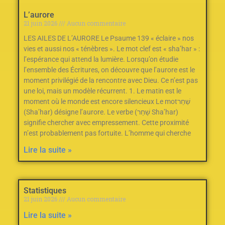
L’aurore
21 juin 2026
Aucun commentaire
LES AILES DE L’AURORE Le Psaume 139
‭ ‬«‮ ‬éclaire‮ ‬»‭ ‬nos
vies et aussi nos‭ ‬«‮ ‬ténèbres‮ ‬»‭.‬ Le mot clef est «‭ ‬sha’har‮ ‬»‭ :
‬l’espérance qui attend la lumière. Lorsqu’on étudie
l’ensemble des Écritures‭, ‬on découvre que l’aurore est le
moment privilégié de la rencontre avec Dieu‭.‬ Ce n’est pas
une loi‭, ‬mais un modèle récurrent‭.‬ 1‭. ‬Le matin est le
moment où le monde est encore silencieux Le mot‭ ‬שַׁחַר‭
(‬Sha’har‭) ‬désigne l’aurore‭.‬ Le verbe‭ ‬שָׁחַר‭ (‬Sha’har‭)
‬signifie chercher avec empressement‭.‬ Cette proximité
n’est probablement pas fortuite‭.‬ L’homme qui cherche
Lire la suite »
Statistiques
21 juin 2026
Aucun commentaire
Lire la suite »