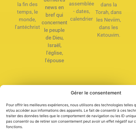
assemblée
la fin des
dans la
news en
- dates,
temps, le
Torah, dans
bref qui
calendrier
monde,
les Neviim,
concernent
l'antéchrist
dans les
le peuple
Ketouvim.
de Dieu,
Israël,
l'église,
l'épouse
Gérer le consentement
Que dois-je faire pour être
sauvé ?
Pour offrir les meilleures expériences, nous utilisons des technologies telles
et/ou accéder aux informations des appareils. Le fait de consentir à ces tec
traiter des données telles que le comportement de navigation ou les ID uniques
pas consentir ou de retirer son consentement peut avoir un effet négatif sur c
fonctions.