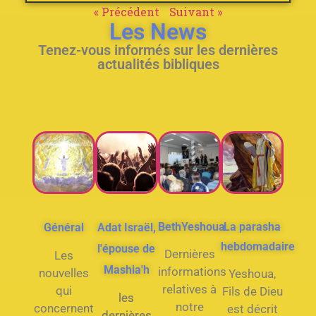
« Précédent
Suivant »
Les News
Tenez-vous informés sur les dernières
actualités bibliques
BethYeshoua
La parasha
Général
Adat Israël,
hebdomadaire
l'épouse de
Dernières
Les
Mashia'h
informations
nouvelles
Yeshoua,
relatives à
qui
Fils de Dieu
les
notre
concernent
est décrit
dernières