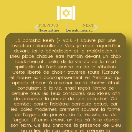
PREVIOUS
NEXT
Notre histoire
Les juifs messianiques
La parasha Reeh (« Vois ») s’ouvre par une
invitation solennelle : « Vois, je mets aujourd’hui
devant toi la bénédiction et la malédiction. »
Dieu place chaque être humain devant un choix
fondamental : celui de la vie ou de la mort
spirituelle, de l’obéissance ou de la rébellion.
Cette liberté de choisir traverse toute l’Écriture
et trouve son accomplissement en Yeshoua, qui
appelle chacun à marcher sur le chemin étroit
conduisant à la vie. Israël reçoit l’ordre de
détruire tous les lieux consacrés aux idoles afin
de préserver la pureté de son adoration. Ce
combat contre l’idolâtrie demeure actuel, car
les idoles modernes prennent souvent la forme
de l’argent, du pouvoir, de la réussite ou de
l’orgueil. L’Éternel choisit un lieu où faire résider
son Nom. Ce lieu annonce la présence de Dieu
au milieu de son peuple et prépare la