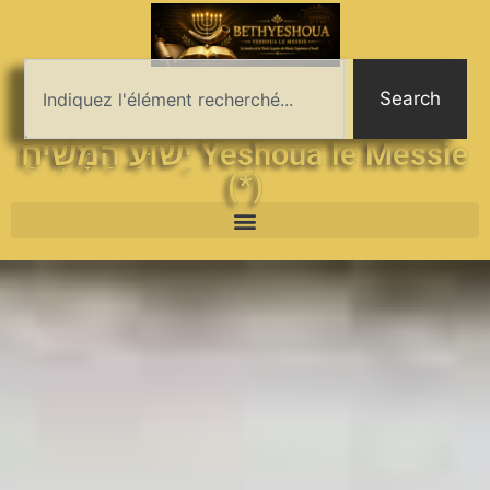
Search
יֵשׁוּעַ הַמָּשִׁיחַ Yeshoua le Messie
(*)