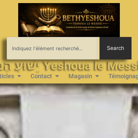
Search
יֵשׁוּעַ הַמָּשִׁיחַ Yeshoua le 
ticles
Contact
Magasin
Témoigna