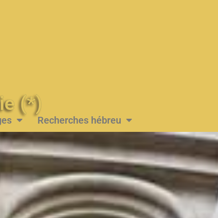
Messie (*)
ges
Recherches hébreu