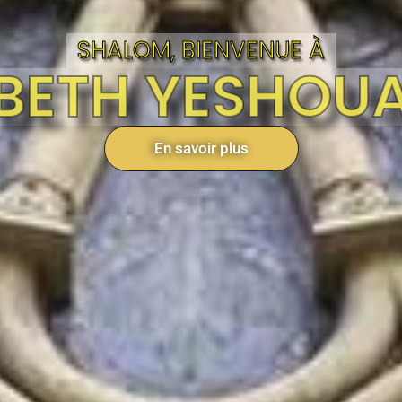
SHALOM, BIENVENUE À
BETH YESHOU
En savoir plus