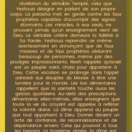
révélation du véritable Temple, celui que
Yeshoua désigne en parlant de son propre
corps. La parasha met en garde contre les faux
prophètes capables d’accomplir des signes
étonnants. Les miracles, à eux seuls, ne
prouvent jamais qu’un enseignement vient de
Dieu. Le véritable critère demeure la fidélité à
Sa Parole. Yeshoua reprendra ce même
avertissement en annonçant que de faux
messies et de faux prophètes séduiront
beaucoup de personnes, même par des
prodiges impressionnants. Reeh rappelle qu’Israël
est un peuple saint, choisi pour appartenir à
Dieu. Cette vocation se prolonge dans l’appel
adressé aux disciples du Messie à être une
lumière pour le monde. Les lois alimentaires
rappellent que la sainteté touche aussi les
gestes quotidiens. Au-delà des prescriptions
alimentaires elles-mêmes, elles enseignent que
toute la vie du croyant est appelée à refléter
la volonté divine. La dîme apprend au peuple
que tout appartient à Dieu. Donner devient un
acte de confiance, de reconnaissance et de
dépendance envers Celui qui pourvoit à tous
les besoins. La troisième année, la dîme est