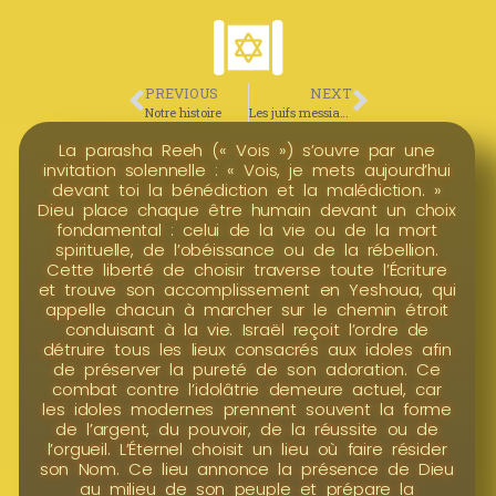
PREVIOUS
NEXT
Notre histoire
Les juifs messianiques
La parasha Reeh (« Vois ») s’ouvre par une
invitation solennelle : « Vois, je mets aujourd’hui
devant toi la bénédiction et la malédiction. »
Dieu place chaque être humain devant un choix
fondamental : celui de la vie ou de la mort
spirituelle, de l’obéissance ou de la rébellion.
Cette liberté de choisir traverse toute l’Écriture
et trouve son accomplissement en Yeshoua, qui
appelle chacun à marcher sur le chemin étroit
conduisant à la vie. Israël reçoit l’ordre de
détruire tous les lieux consacrés aux idoles afin
de préserver la pureté de son adoration. Ce
combat contre l’idolâtrie demeure actuel, car
les idoles modernes prennent souvent la forme
de l’argent, du pouvoir, de la réussite ou de
l’orgueil. L’Éternel choisit un lieu où faire résider
son Nom. Ce lieu annonce la présence de Dieu
au milieu de son peuple et prépare la