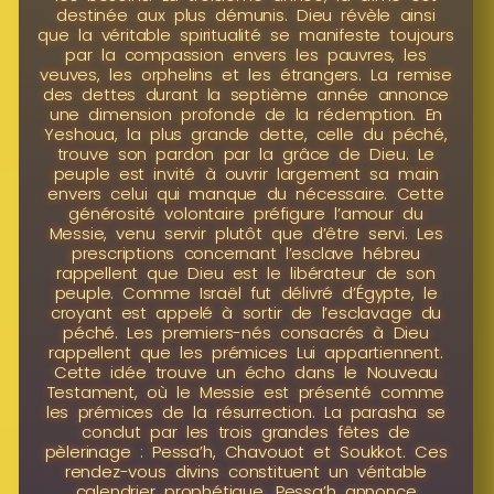
destinée aux plus démunis. Dieu révèle ainsi
que la véritable spiritualité se manifeste toujours
par la compassion envers les pauvres, les
veuves, les orphelins et les étrangers. La remise
des dettes durant la septième année annonce
une dimension profonde de la rédemption. En
Yeshoua, la plus grande dette, celle du péché,
trouve son pardon par la grâce de Dieu. Le
peuple est invité à ouvrir largement sa main
envers celui qui manque du nécessaire. Cette
générosité volontaire préfigure l’amour du
Messie, venu servir plutôt que d’être servi. Les
prescriptions concernant l’esclave hébreu
rappellent que Dieu est le libérateur de son
peuple. Comme Israël fut délivré d’Égypte, le
croyant est appelé à sortir de l’esclavage du
péché. Les premiers-nés consacrés à Dieu
rappellent que les prémices Lui appartiennent.
Cette idée trouve un écho dans le Nouveau
Testament, où le Messie est présenté comme
les prémices de la résurrection. La parasha se
conclut par les trois grandes fêtes de
pèlerinage : Pessa’h, Chavouot et Soukkot. Ces
rendez-vous divins constituent un véritable
calendrier prophétique. Pessa’h annonce