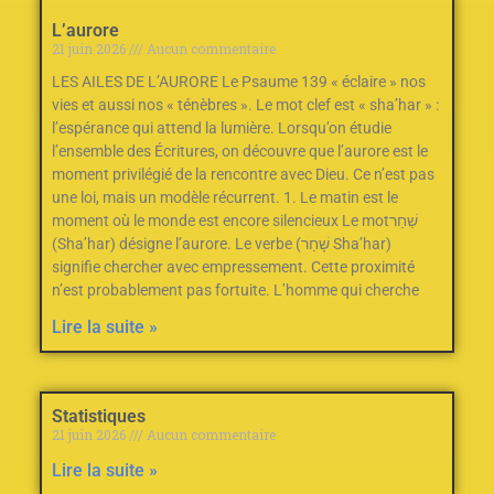
L’aurore
21 juin 2026
Aucun commentaire
LES AILES DE L’AURORE Le Psaume 139‭ ‬«‮ ‬éclaire‮ ‬»‭ ‬nos
vies et aussi nos‭ ‬«‮ ‬ténèbres‮ ‬»‭.‬ Le mot clef est «‭ ‬sha’har‮ ‬»‭ :
‬l’espérance qui attend la lumière. Lorsqu’on étudie
l’ensemble des Écritures‭, ‬on découvre que l’aurore est le
moment privilégié de la rencontre avec Dieu‭.‬ Ce n’est pas
une loi‭, ‬mais un modèle récurrent‭.‬ 1‭. ‬Le matin est le
moment où le monde est encore silencieux Le mot‭ ‬שַׁחַר‭
(‬Sha’har‭) ‬désigne l’aurore‭.‬ Le verbe‭ ‬שָׁחַר‭ (‬Sha’har‭)
‬signifie chercher avec empressement‭.‬ Cette proximité
n’est probablement pas fortuite‭.‬ L’homme qui cherche
Lire la suite »
Statistiques
21 juin 2026
Aucun commentaire
Lire la suite »