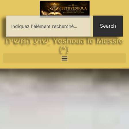
Search
יֵשׁוּעַ הַמָּשִׁיחַ Yeshoua le Messie
(*)