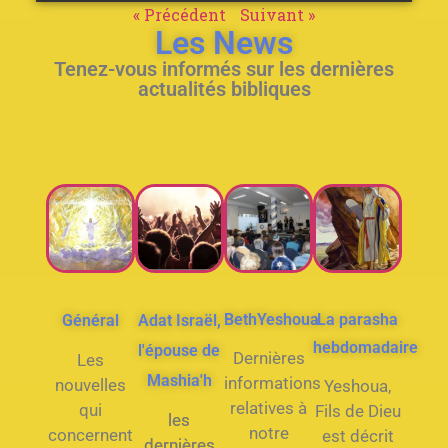
« Précédent
Suivant »
Les News
Tenez-vous informés sur les dernières
actualités bibliques
BethYeshoua
La parasha
Général
Adat Israël,
hebdomadaire
l'épouse de
Dernières
Les
Mashia'h
informations
nouvelles
Yeshoua,
relatives à
qui
Fils de Dieu
les
notre
concernent
est décrit
dernières