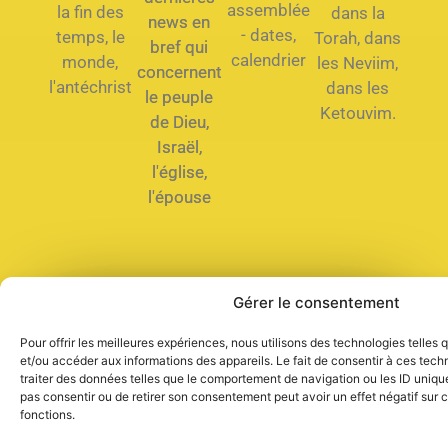
assemblée
la fin des
dans la
news en
- dates,
temps, le
Torah, dans
bref qui
calendrier
monde,
les Neviim,
concernent
l'antéchrist
dans les
le peuple
Ketouvim.
de Dieu,
Israël,
l'église,
l'épouse
Gérer le consentement
Que dois-je faire pour être
sauvé ?
Pour offrir les meilleures expériences, nous utilisons des technologies telles
et/ou accéder aux informations des appareils. Le fait de consentir à ces tec
traiter des données telles que le comportement de navigation ou les ID uniques
pas consentir ou de retirer son consentement peut avoir un effet négatif sur c
fonctions.