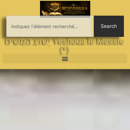
Search
יֵשׁוּעַ הַמָּשִׁיחַ Yeshoua le Messie
(*)