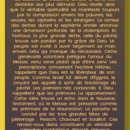
destinée aux plus démunis. Dieu révèle ainsi
que la véritable spiritualité se manifeste toujours
par la compassion envers les pauvres, les
veuves, les orphelins et les étrangers. La remise
des dettes durant la septième année annonce
une dimension profonde de la rédemption. En
Yeshoua, la plus grande dette, celle du péché,
trouve son pardon par la grâce de Dieu. Le
peuple est invité à ouvrir largement sa main
envers celui qui manque du nécessaire. Cette
générosité volontaire préfigure l’amour du
Messie, venu servir plutôt que d’être servi. Les
prescriptions concernant l’esclave hébreu
rappellent que Dieu est le libérateur de son
peuple. Comme Israël fut délivré d’Égypte, le
croyant est appelé à sortir de l’esclavage du
péché. Les premiers-nés consacrés à Dieu
rappellent que les prémices Lui appartiennent.
Cette idée trouve un écho dans le Nouveau
Testament, où le Messie est présenté comme
les prémices de la résurrection. La parasha se
conclut par les trois grandes fêtes de
pèlerinage : Pessa’h, Chavouot et Soukkot. Ces
rendez-vous divins constituent un véritable
calendrier prophétique. Pessa’h annonce