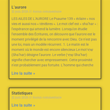
L’aurore
21 juin 2026
Aucun commentaire
LES AILES DE L’AURORE Le Psaume 139
‭ ‬«‮ ‬éclaire‮ ‬»‭ ‬nos
vies et aussi nos‭ ‬«‮ ‬ténèbres‮ ‬»‭.‬ Le mot clef est «‭ ‬sha’har‮ ‬»‭ :
‬l’espérance qui attend la lumière. Lorsqu’on étudie
l’ensemble des Écritures‭, ‬on découvre que l’aurore est le
moment privilégié de la rencontre avec Dieu‭.‬ Ce n’est pas
une loi‭, ‬mais un modèle récurrent‭.‬ 1‭. ‬Le matin est le
moment où le monde est encore silencieux Le mot‭ ‬שַׁחַר‭
(‬Sha’har‭) ‬désigne l’aurore‭.‬ Le verbe‭ ‬שָׁחַר‭ (‬Sha’har‭)
‬signifie chercher avec empressement‭.‬ Cette proximité
n’est probablement pas fortuite‭.‬ L’homme qui cherche
Lire la suite »
Statistiques
21 juin 2026
Aucun commentaire
Lire la suite »