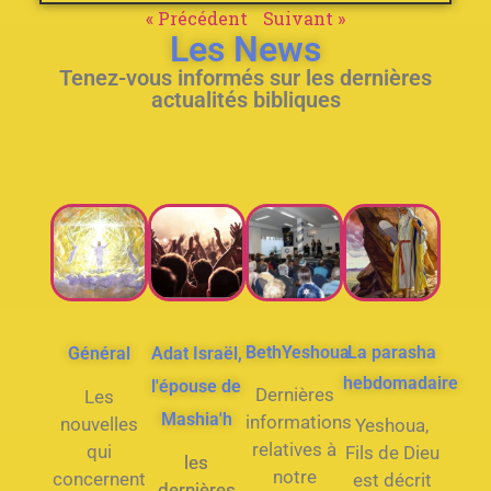
« Précédent
Suivant »
Les News
Tenez-vous informés sur les dernières
actualités bibliques
BethYeshoua
La parasha
Général
Adat Israël,
hebdomadaire
l'épouse de
Dernières
Les
Mashia'h
informations
nouvelles
Yeshoua,
relatives à
qui
Fils de Dieu
les
notre
concernent
est décrit
dernières