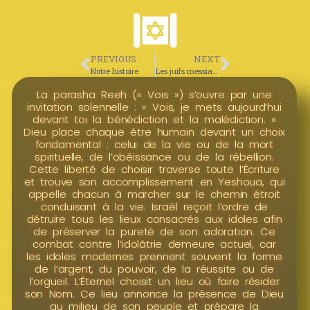
PREVIOUS
NEXT
Notre histoire
Les juifs messianiques
La parasha Reeh (« Vois ») s’ouvre par une
invitation solennelle : « Vois, je mets aujourd’hui
devant toi la bénédiction et la malédiction. »
Dieu place chaque être humain devant un choix
fondamental : celui de la vie ou de la mort
spirituelle, de l’obéissance ou de la rébellion.
Cette liberté de choisir traverse toute l’Écriture
et trouve son accomplissement en Yeshoua, qui
appelle chacun à marcher sur le chemin étroit
conduisant à la vie. Israël reçoit l’ordre de
détruire tous les lieux consacrés aux idoles afin
de préserver la pureté de son adoration. Ce
combat contre l’idolâtrie demeure actuel, car
les idoles modernes prennent souvent la forme
de l’argent, du pouvoir, de la réussite ou de
l’orgueil. L’Éternel choisit un lieu où faire résider
son Nom. Ce lieu annonce la présence de Dieu
au milieu de son peuple et prépare la