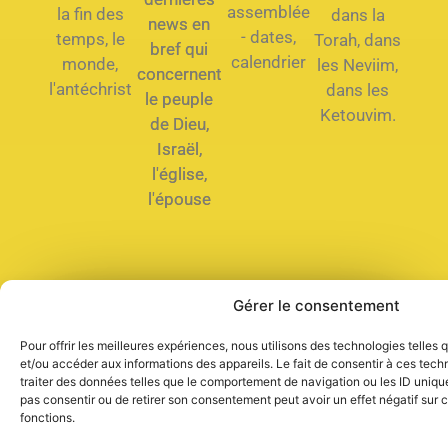
assemblée
la fin des
dans la
news en
- dates,
temps, le
Torah, dans
bref qui
calendrier
monde,
les Neviim,
concernent
l'antéchrist
dans les
le peuple
Ketouvim.
de Dieu,
Israël,
l'église,
l'épouse
Gérer le consentement
Que dois-je faire pour être
sauvé ?
Pour offrir les meilleures expériences, nous utilisons des technologies telles
et/ou accéder aux informations des appareils. Le fait de consentir à ces tec
traiter des données telles que le comportement de navigation ou les ID uniques
pas consentir ou de retirer son consentement peut avoir un effet négatif sur c
fonctions.