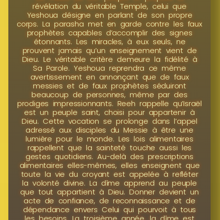
révélation du véritable Temple, celui que
Yeshoua désigne en parlant de son propre
corps. La parasha met en garde contre les faux
prophètes capables d’accomplir des signes
étonnants. Les miracles, à eux seuls, ne
prouvent jamais qu’un enseignement vient de
Dieu. Le véritable critère demeure la fidélité à
Sa Parole. Yeshoua reprendra ce même
avertissement en annonçant que de faux
messies et de faux prophètes séduiront
beaucoup de personnes, même par des
prodiges impressionnants. Reeh rappelle qu’Israël
est un peuple saint, choisi pour appartenir à
Dieu. Cette vocation se prolonge dans l’appel
adressé aux disciples du Messie à être une
lumière pour le monde. Les lois alimentaires
rappellent que la sainteté touche aussi les
gestes quotidiens. Au-delà des prescriptions
alimentaires elles-mêmes, elles enseignent que
toute la vie du croyant est appelée à refléter
la volonté divine. La dîme apprend au peuple
que tout appartient à Dieu. Donner devient un
acte de confiance, de reconnaissance et de
dépendance envers Celui qui pourvoit à tous
les besoins. La troisième année, la dîme est