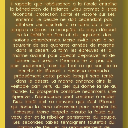
Il rappelle que l’obéissance à la Parole entraîne
la bénédiction de l’alliance. Dieu promet à Israël
fécondité, protection, santé et victoire sur ses
ennemis. Le peuple ne doit cependant pas
attribuer ces bienfaits à sa force ou à ses
propres mérites. La conquête du pays dépend
de la fidélité de Dieu et du jugement des
nations cananéennes. Moïse invite Israël à se
souvenir de ses quarante années de marche
dans le désert. La faim, les épreuves et la
manne avaient pour objectif d’éprouver et de
former son cœur. « L’homme ne vit pas de
pain seulement, mais de tout ce qui sort de la
bouche de l’Éternel. » Yeshoua reprendra
précisément cette parole lorsqu’il sera tenté
dans le désert. La manne annonce ainsi le
véritable pain venu du ciel, qui donne la vie au
monde. La prospérité constitue néanmoins une
épreuve : l’abondance peut conduire à oublier
Dieu. Israël doit se souvenir que c’est l’Éternel
qui donne la force nécessaire pour acquérir les
richesses. Moïse rappelle ensuite la faute du
veau d’or et la rébellion persistante du peuple.
Les secondes tables témoignent toutefois du
pardon de Dieu et du renouvellement de