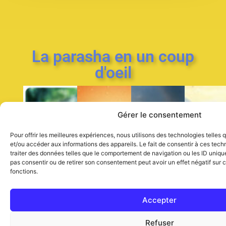
La parasha en un coup
d'oeil
Gérer le consentement
Bereshit
Shemot
Vayiqra
Ba
Pour offrir les meilleures expériences, nous utilisons des technologies telles
Parasha
Parasha
Par
Parasha
et/ou accéder aux informations des appareils. Le fait de consentir à ces tec
traiter des données telles que le comportement de navigation ou les ID uniques
du
du
du
du
pas consentir ou de retirer son consentement peut avoir un effet négatif sur c
livre
livre
du
livr
Livre
fonctions.
Lévitique
des
de
de
l’Exode
No
la
Accepter
Genèse
Refuser