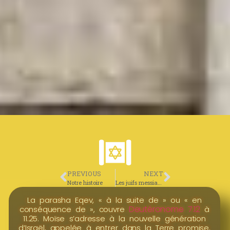
PREVIOUS
NEXT
Notre histoire
Les juifs messianiques
La parasha Eqev, « à la suite de » ou « en
Deutéronome 7.12
conséquence de », couvre
à
11.25. Moïse s’adresse à la nouvelle génération
d’Israël, appelée à entrer dans la Terre promise.