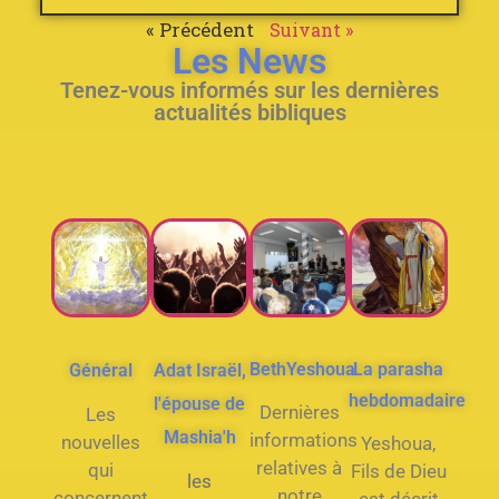
« Précédent
Suivant »
Les News
Tenez-vous informés sur les dernières
actualités bibliques
BethYeshoua
La parasha
Général
Adat Israël,
hebdomadaire
l'épouse de
Dernières
Les
Mashia'h
informations
nouvelles
Yeshoua,
relatives à
qui
Fils de Dieu
les
notre
concernent