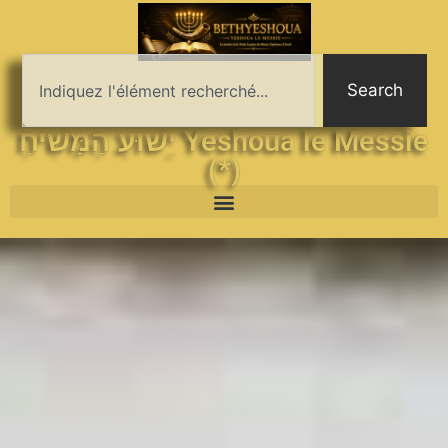
Search
יֵשׁוּעַ הַמָּשִׁיחַ Yeshoua le Messie
(*)