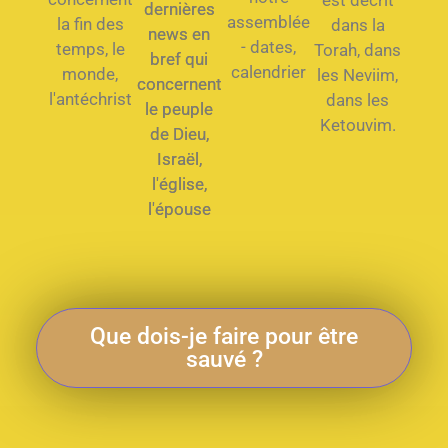
est décrit
dernières
assemblée
la fin des
dans la
news en
- dates,
temps, le
Torah, dans
bref qui
calendrier
monde,
les Neviim,
concernent
l'antéchrist
dans les
le peuple
Ketouvim.
de Dieu,
Israël,
l'église,
l'épouse
Que dois-je faire pour être
sauvé ?