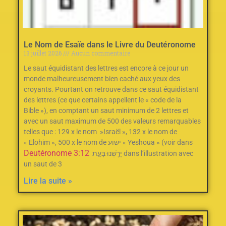
Le Nom de Esaïe dans le Livre du Deutéronome
13 juillet 2026
Aucun commentaire
Le saut équidistant des lettres est encore à ce jour un
monde malheureusement bien caché aux yeux des
croyants. Pourtant on retrouve dans ce saut équidistant
des lettres (ce que certains appellent le « code de la
Bible »), en comptant un saut minimum de 2‭ ‬lettres et
avec un saut maximum de 500‭ des valeurs remarquables
telles que : ‬129‭ ‬x le nom‭ ‬ »Israël »‭, ‬132‭ ‬x le nom de
« Elohim »‭, ‬500‭ ‬x le nom de ישוע « Yeshoua » (voir dans
Deutéronome 3:12
יָרַ֖שְׁנוּ בָּעֵ֣ת dans l’illustration avec
un saut de 3
Lire la suite »