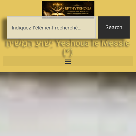
Search
יֵשׁוּעַ הַמָּשִׁיחַ Yeshoua le Messie
(*)