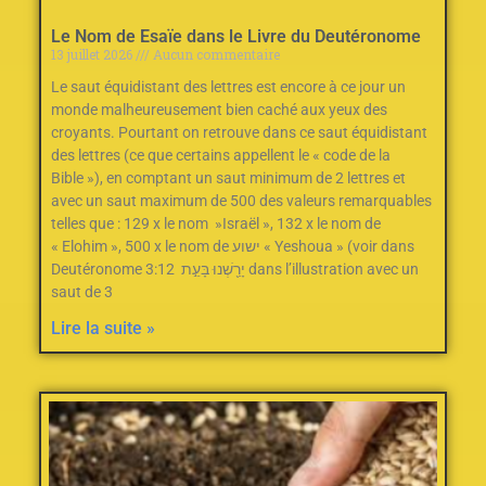
Le Nom de Esaïe dans le Livre du Deutéronome
13 juillet 2026
Aucun commentaire
Le saut équidistant des lettres est encore à ce jour un
monde malheureusement bien caché aux yeux des
croyants. Pourtant on retrouve dans ce saut équidistant
des lettres (ce que certains appellent le « code de la
Bible »), en comptant un saut minimum de 2‭ ‬lettres et
avec un saut maximum de 500‭ des valeurs remarquables
telles que : ‬129‭ ‬x le nom‭ ‬ »Israël »‭, ‬132‭ ‬x le nom de
« Elohim »‭, ‬500‭ ‬x le nom de ישוע « Yeshoua » (voir dans
Deutéronome 3:12 יָרַ֖שְׁנוּ בָּעֵ֣ת dans l’illustration avec un
saut de 3
Lire la suite »