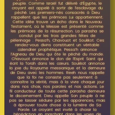
peuple. Comme Israël fut délivré d’Égypte, le
croyant est appelé à sortir de l’esclavage du
péché. Les premiers-nés consacrés à Dieu
rappellent que les prémices Lui appartiennent.
Cette idée trouve un écho dans le Nouveau
Testament, où le Messie est présenté comme
les prémices de la résurrection. La parasha se
conclut par les trois grandes fêtes de
pèlerinage : Pessa’h, Chavouot et Soukkot. Ces
rendez-vous divins constituent un véritable
calendrier prophétique. Pessa’h annonce
l’Agneau de Dieu qui ôte le péché du monde.
Chavouot annonce le don de l’Esprit Saint qui
écrit la Torah dans les cœurs. Soukkot annonce
la joie du Royaume messianique et la demeure
de Dieu avec les hommes. Reeh nous rappelle
que la foi ne consiste pas seulement à
connaître la vérité, mais à la vivre chaque jour
dans nos choix, nos paroles et nos actions. Le
fil conducteur de toute cette parasha demeure
le discernement. Dieu appelle Son peuple à ne
pas se laisser séduire par les apparences, mais
à éprouver toute chose à la lumière de Sa
Parole. Le croyant est invité à choisir la
bénédiction en marchant dans les voies de