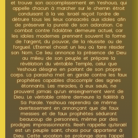
et trouve son accomplissement en Yeshoua, qui
appelle chacun à marcher sur le chemin étroit
conduisant à la vie. Israël reçoit l’ordre de
détruire tous les lieux consacrés aux idoles afin
de préserver la pureté de son adoration. Ce
combat contre l’idolâtrie demeure actuel, car
les idoles modernes prennent souvent la forme
de l’argent, du pouvoir, de la réussite ou de
l’orgueil. L’Éternel choisit un lieu où faire résider
son Nom. Ce lieu annonce la présence de Dieu
au milieu de son peuple et prépare la
révélation du véritable Temple, celui que
Yeshoua désigne en parlant de son propre
corps. La parasha met en garde contre les faux
prophètes capables d’accomplir des signes
étonnants. Les miracles, à eux seuls, ne
prouvent jamais qu’un enseignement vient de
Dieu. Le véritable critère demeure la fidélité à
Sa Parole. Yeshoua reprendra ce même
avertissement en annonçant que de faux
messies et de faux prophètes séduiront
beaucoup de personnes, même par des
prodiges impressionnants. Reeh rappelle qu’Israël
est un peuple saint, choisi pour appartenir à
Dieu. Cette vocation se prolonge dans l’appel