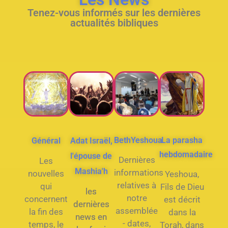
Tenez-vous informés sur les dernières
actualités bibliques
BethYeshoua
La parasha
Général
Adat Israël,
hebdomadaire
l'épouse de
Dernières
Les
Mashia'h
informations
nouvelles
Yeshoua,
relatives à
qui
Fils de Dieu
les
notre
concernent
est décrit
dernières
assemblée
la fin des
dans la
news en
- dates,
temps, le
Torah, dans