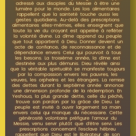
adressé aux disciples du Messie à être une
lumière pour le monde. Les lois alimentaires
rappellent que la sainteté touche aussi les
gestes quotidiens. Au-delà des prescriptions
alimentaires elles-mêmes, elles enseignent que
toute la vie du croyant est appelée à refléter
la volonté divine. La dîme apprend au peuple
que tout appartient à Dieu. Donner devient un
acte de confiance, de reconnaissance et de
dépendance envers Celui qui pourvoit à tous
les besoins. La troisième année, la dîme est
destinée aux plus démunis. Dieu révèle ainsi
que la véritable spiritualité se manifeste toujours
par la compassion envers les pauvres, les
veuves, les orphelins et les étrangers. La remise
des dettes durant la septième année annonce
une dimension profonde de la rédemption. En
Yeshoua, la plus grande dette, celle du péché,
trouve son pardon par la grâce de Dieu. Le
peuple est invité à ouvrir largement sa main
envers celui qui manque du nécessaire. Cette
générosité volontaire préfigure l’amour du
Messie, venu servir plutôt que d’être servi. Les
prescriptions concernant l’esclave hébreu
rappellent que Dieu est le libérateur de son