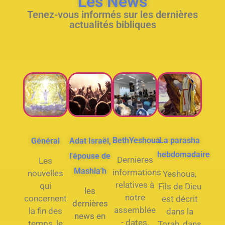
Les News
Tenez-vous informés sur les dernières
actualités bibliques
BethYeshoua
La parasha
Général
Adat Israël,
hebdomadaire
l'épouse de
Dernières
Les
Mashia'h
informations
nouvelles
Yeshoua,
relatives à
qui
Fils de Dieu
les
notre
concernent
est décrit
dernières
assemblée
la fin des
dans la
news en
- dates,
temps, le
Torah, dans