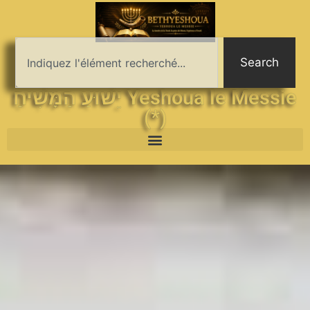
Search
יֵשׁוּעַ הַמָּשִׁיחַ Yeshoua le Messie
(*)