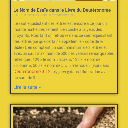
Le Nom de Esaïe dans le Livre du Deutéronome
13 juillet 2026
Aucun commentaire
Le saut équidistant des lettres est encore à ce jour un
monde malheureusement bien caché aux yeux des
croyants. Pourtant on retrouve dans ce saut équidistant
des lettres (ce que certains appellent le « code de la
Bible »), en comptant un saut minimum de 2‭ ‬lettres et
avec un saut maximum de 500‭ des valeurs remarquables
telles que : ‬129‭ ‬x le nom‭ ‬ »Israël »‭, ‬132‭ ‬x le nom de
« Elohim »‭, ‬500‭ ‬x le nom de ישוע « Yeshoua » (voir dans
Deutéronome 3:12
יָרַ֖שְׁנוּ בָּעֵ֣ת dans l’illustration avec
un saut de 3
Lire la suite »