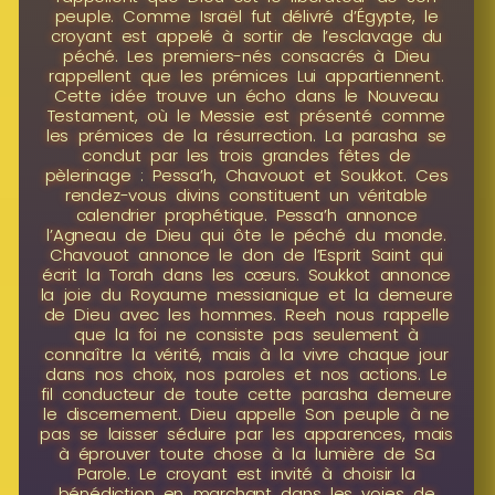
peuple. Comme Israël fut délivré d’Égypte, le
croyant est appelé à sortir de l’esclavage du
péché. Les premiers-nés consacrés à Dieu
rappellent que les prémices Lui appartiennent.
Cette idée trouve un écho dans le Nouveau
Testament, où le Messie est présenté comme
les prémices de la résurrection. La parasha se
conclut par les trois grandes fêtes de
pèlerinage : Pessa’h, Chavouot et Soukkot. Ces
rendez-vous divins constituent un véritable
calendrier prophétique. Pessa’h annonce
l’Agneau de Dieu qui ôte le péché du monde.
Chavouot annonce le don de l’Esprit Saint qui
écrit la Torah dans les cœurs. Soukkot annonce
la joie du Royaume messianique et la demeure
de Dieu avec les hommes. Reeh nous rappelle
que la foi ne consiste pas seulement à
connaître la vérité, mais à la vivre chaque jour
dans nos choix, nos paroles et nos actions. Le
fil conducteur de toute cette parasha demeure
le discernement. Dieu appelle Son peuple à ne
pas se laisser séduire par les apparences, mais
à éprouver toute chose à la lumière de Sa
Parole. Le croyant est invité à choisir la
bénédiction en marchant dans les voies de