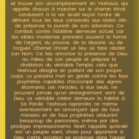
et trouve son accomplissement en Yeshoua, qui
appelle chacun à marcher sur le chemin étroit
conduisant à la vie. Israël reçoit l’ordre de
détruire tous les lieux consacrés aux idoles afin
de préserver la pureté de son adoration. Ce
combat contre l’idolâtrie demeure actuel, car
les idoles modernes prennent souvent la forme
de l’argent, du pouvoir, de la réussite ou de
l’orgueil. L’Éternel choisit un lieu où faire résider
son Nom. Ce lieu annonce la présence de Dieu
au milieu de son peuple et prépare la
révélation du véritable Temple, celui que
Yeshoua désigne en parlant de son propre
corps. La parasha met en garde contre les faux
prophètes capables d’accomplir des signes
étonnants. Les miracles, à eux seuls, ne
prouvent jamais qu’un enseignement vient de
Dieu. Le véritable critère demeure la fidélité à
Sa Parole. Yeshoua reprendra ce même
avertissement en annonçant que de faux
messies et de faux prophètes séduiront
beaucoup de personnes, même par des
prodiges impressionnants. Reeh rappelle qu’Israël
est un peuple saint, choisi pour appartenir à
Dieu. Cette vocation se prolonge dans l’appel