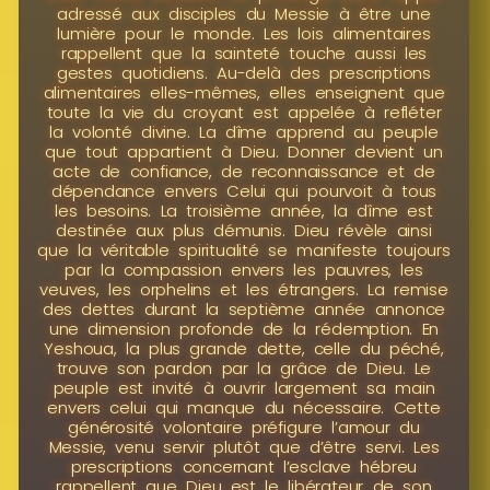
adressé aux disciples du Messie à être une
lumière pour le monde. Les lois alimentaires
rappellent que la sainteté touche aussi les
gestes quotidiens. Au-delà des prescriptions
alimentaires elles-mêmes, elles enseignent que
toute la vie du croyant est appelée à refléter
la volonté divine. La dîme apprend au peuple
que tout appartient à Dieu. Donner devient un
acte de confiance, de reconnaissance et de
dépendance envers Celui qui pourvoit à tous
les besoins. La troisième année, la dîme est
destinée aux plus démunis. Dieu révèle ainsi
que la véritable spiritualité se manifeste toujours
par la compassion envers les pauvres, les
veuves, les orphelins et les étrangers. La remise
des dettes durant la septième année annonce
une dimension profonde de la rédemption. En
Yeshoua, la plus grande dette, celle du péché,
trouve son pardon par la grâce de Dieu. Le
peuple est invité à ouvrir largement sa main
envers celui qui manque du nécessaire. Cette
générosité volontaire préfigure l’amour du
Messie, venu servir plutôt que d’être servi. Les
prescriptions concernant l’esclave hébreu
rappellent que Dieu est le libérateur de son