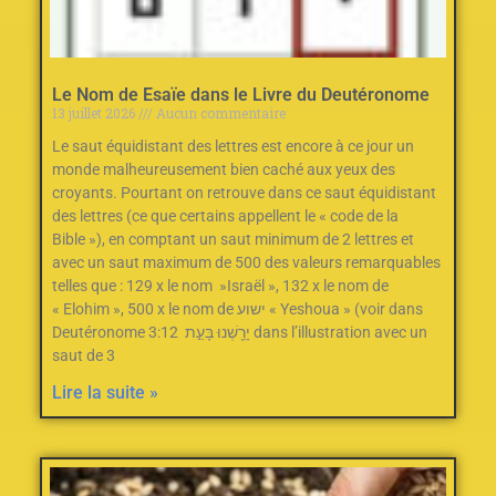
Le Nom de Esaïe dans le Livre du Deutéronome
13 juillet 2026
Aucun commentaire
Le saut équidistant des lettres est encore à ce jour un
monde malheureusement bien caché aux yeux des
croyants. Pourtant on retrouve dans ce saut équidistant
des lettres (ce que certains appellent le « code de la
Bible »), en comptant un saut minimum de 2‭ ‬lettres et
avec un saut maximum de 500‭ des valeurs remarquables
telles que : ‬129‭ ‬x le nom‭ ‬ »Israël »‭, ‬132‭ ‬x le nom de
« Elohim »‭, ‬500‭ ‬x le nom de ישוע « Yeshoua » (voir dans
Deutéronome 3:12 יָרַ֖שְׁנוּ בָּעֵ֣ת dans l’illustration avec un
saut de 3
Lire la suite »