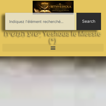
Search
יֵשׁוּעַ הַמָּשִׁיחַ Yeshoua le Messie
(*)