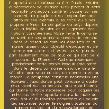
Il rappelle que l’obéissance à la Parole entraîne
la bénédiction de l’alliance. Dieu promet à Israël
fécondité, protection, santé et victoire sur ses
ennemis. Le peuple ne doit cependant pas
attribuer ces bienfaits à sa force ou à ses
propres mérites. La conquête du pays dépend
de la fidélité de Dieu et du jugement des
nations cananéennes. Moïse invite Israël à se
souvenir de ses quarante années de marche
dans le désert. La faim, les épreuves et la
manne avaient pour objectif d’éprouver et de
former son cœur. « L’homme ne vit pas de
pain seulement, mais de tout ce qui sort de la
bouche de l’Éternel. » Yeshoua reprendra
précisément cette parole lorsqu’il sera tenté
dans le désert. La manne annonce ainsi le
véritable pain venu du ciel, qui donne la vie au
monde. La prospérité constitue néanmoins une
épreuve : l’abondance peut conduire à oublier
Dieu. Israël doit se souvenir que c’est l’Éternel
qui donne la force nécessaire pour acquérir les
richesses. Moïse rappelle ensuite la faute du
veau d’or et la rébellion persistante du peuple.
Les secondes tables témoignent toutefois du
pardon de Dieu et du renouvellement de