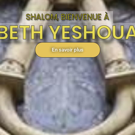
SHALOM, BIENVENUE À
BETH YESHOU
En savoir plus