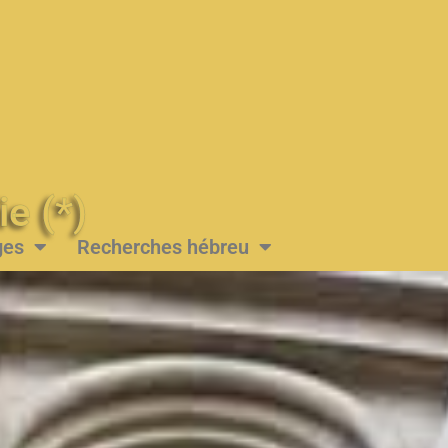
Messie (*)
ges
Recherches hébreu