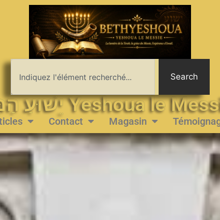
Search
יֵשׁוּעַ הַמָּשִׁיחַ Yeshoua le 
ticles
Contact
Magasin
Témoigna