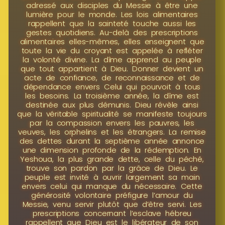
adressé aux disciples du Messie à être une
lumière pour le monde. Les lois alimentaires
rappellent que la sainteté touche aussi les
gestes quotidiens. Au-delà des prescriptions
alimentaires elles-mêmes, elles enseignent que
toute la vie du croyant est appelée à refléter
la volonté divine. La dîme apprend au peuple
que tout appartient à Dieu. Donner devient un
acte de confiance, de reconnaissance et de
dépendance envers Celui qui pourvoit à tous
les besoins. La troisième année, la dîme est
destinée aux plus démunis. Dieu révèle ainsi
que la véritable spiritualité se manifeste toujours
par la compassion envers les pauvres, les
veuves, les orphelins et les étrangers. La remise
des dettes durant la septième année annonce
une dimension profonde de la rédemption. En
Yeshoua, la plus grande dette, celle du péché,
trouve son pardon par la grâce de Dieu. Le
peuple est invité à ouvrir largement sa main
envers celui qui manque du nécessaire. Cette
générosité volontaire préfigure l’amour du
Messie, venu servir plutôt que d’être servi. Les
prescriptions concernant l’esclave hébreu
rappellent que Dieu est le libérateur de son