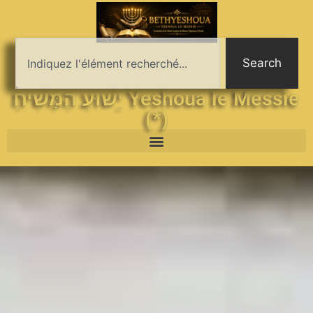
Search
יֵשׁוּעַ הַמָּשִׁיחַ Yeshoua le Messie
(*)