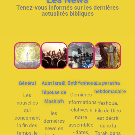
Tenez-vous informés sur les dernières
actualités bibliques
BethYeshoua
La parasha
Général
Adat Israël,
hebdomadaire
l'épouse de
Dernières
Les
Mashia'h
informations
nouvelles
Yeshoua,
relatives à
qui
Fils de Dieu
les
notre
concernent
est décrit
dernières
assemblée
la fin des
dans la
news en
- dates,
temps, le
Torah, dans