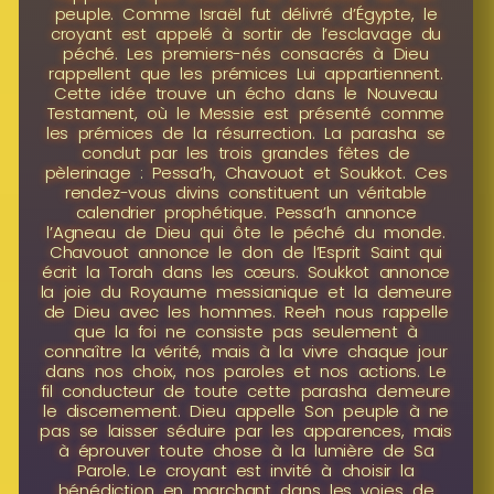
peuple. Comme Israël fut délivré d’Égypte, le
croyant est appelé à sortir de l’esclavage du
péché. Les premiers-nés consacrés à Dieu
rappellent que les prémices Lui appartiennent.
Cette idée trouve un écho dans le Nouveau
Testament, où le Messie est présenté comme
les prémices de la résurrection. La parasha se
conclut par les trois grandes fêtes de
pèlerinage : Pessa’h, Chavouot et Soukkot. Ces
rendez-vous divins constituent un véritable
calendrier prophétique. Pessa’h annonce
l’Agneau de Dieu qui ôte le péché du monde.
Chavouot annonce le don de l’Esprit Saint qui
écrit la Torah dans les cœurs. Soukkot annonce
la joie du Royaume messianique et la demeure
de Dieu avec les hommes. Reeh nous rappelle
que la foi ne consiste pas seulement à
connaître la vérité, mais à la vivre chaque jour
dans nos choix, nos paroles et nos actions. Le
fil conducteur de toute cette parasha demeure
le discernement. Dieu appelle Son peuple à ne
pas se laisser séduire par les apparences, mais
à éprouver toute chose à la lumière de Sa
Parole. Le croyant est invité à choisir la
bénédiction en marchant dans les voies de