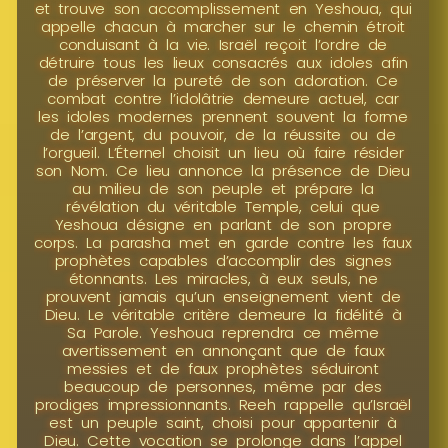
et trouve son accomplissement en Yeshoua, qui
appelle chacun à marcher sur le chemin étroit
conduisant à la vie. Israël reçoit l’ordre de
détruire tous les lieux consacrés aux idoles afin
de préserver la pureté de son adoration. Ce
combat contre l’idolâtrie demeure actuel, car
les idoles modernes prennent souvent la forme
de l’argent, du pouvoir, de la réussite ou de
l’orgueil. L’Éternel choisit un lieu où faire résider
son Nom. Ce lieu annonce la présence de Dieu
au milieu de son peuple et prépare la
révélation du véritable Temple, celui que
Yeshoua désigne en parlant de son propre
corps. La parasha met en garde contre les faux
prophètes capables d’accomplir des signes
étonnants. Les miracles, à eux seuls, ne
prouvent jamais qu’un enseignement vient de
Dieu. Le véritable critère demeure la fidélité à
Sa Parole. Yeshoua reprendra ce même
avertissement en annonçant que de faux
messies et de faux prophètes séduiront
beaucoup de personnes, même par des
prodiges impressionnants. Reeh rappelle qu’Israël
est un peuple saint, choisi pour appartenir à
Dieu. Cette vocation se prolonge dans l’appel