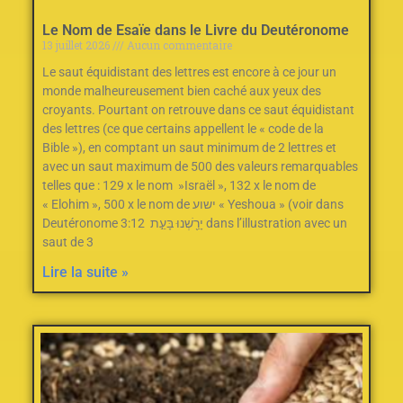
Le Nom de Esaïe dans le Livre du Deutéronome
13 juillet 2026
Aucun commentaire
Le saut équidistant des lettres est encore à ce jour un
monde malheureusement bien caché aux yeux des
croyants. Pourtant on retrouve dans ce saut équidistant
des lettres (ce que certains appellent le « code de la
Bible »), en comptant un saut minimum de 2‭ ‬lettres et
avec un saut maximum de 500‭ des valeurs remarquables
telles que : ‬129‭ ‬x le nom‭ ‬ »Israël »‭, ‬132‭ ‬x le nom de
« Elohim »‭, ‬500‭ ‬x le nom de ישוע « Yeshoua » (voir dans
Deutéronome 3:12 יָרַ֖שְׁנוּ בָּעֵ֣ת dans l’illustration avec un
saut de 3
Lire la suite »