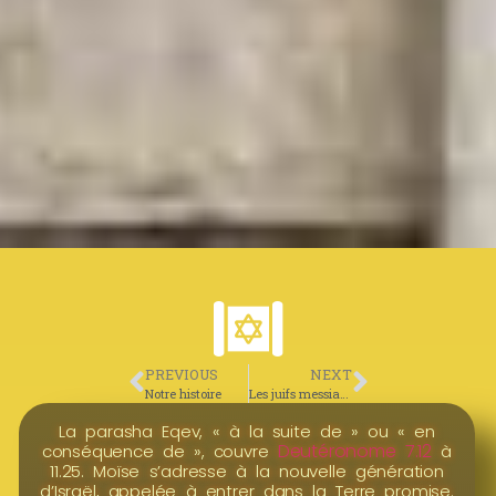
PREVIOUS
NEXT
Notre histoire
Les juifs messianiques
La parasha Eqev, « à la suite de » ou « en
Deutéronome 7.12
conséquence de », couvre
à
11.25. Moïse s’adresse à la nouvelle génération
d’Israël, appelée à entrer dans la Terre promise.