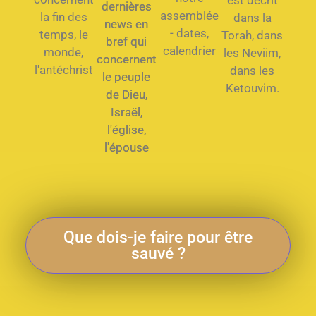
est décrit
dernières
assemblée
la fin des
dans la
news en
- dates,
temps, le
Torah, dans
bref qui
calendrier
monde,
les Neviim,
concernent
l'antéchrist
dans les
le peuple
Ketouvim.
de Dieu,
Israël,
l'église,
l'épouse
Que dois-je faire pour être
sauvé ?