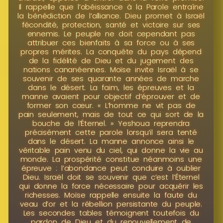
Il rappelle que l’obéissance à la Parole entraîne
la bénédiction de l’alliance. Dieu promet à Israël
fécondité, protection, santé et victoire sur ses
ennemis. Le peuple ne doit cependant pas
attribuer ces bienfaits à sa force ou à ses
propres mérites. La conquête du pays dépend
de la fidélité de Dieu et du jugement des
nations cananéennes. Moïse invite Israël à se
souvenir de ses quarante années de marche
dans le désert. La faim, les épreuves et la
manne avaient pour objectif d’éprouver et de
former son cœur. « L’homme ne vit pas de
pain seulement, mais de tout ce qui sort de la
bouche de l’Éternel. » Yeshoua reprendra
précisément cette parole lorsqu’il sera tenté
dans le désert. La manne annonce ainsi le
véritable pain venu du ciel, qui donne la vie au
monde. La prospérité constitue néanmoins une
épreuve : l’abondance peut conduire à oublier
Dieu. Israël doit se souvenir que c’est l’Éternel
qui donne la force nécessaire pour acquérir les
richesses. Moïse rappelle ensuite la faute du
veau d’or et la rébellion persistante du peuple.
Les secondes tables témoignent toutefois du
pardon de Dieu et du renouvellement de