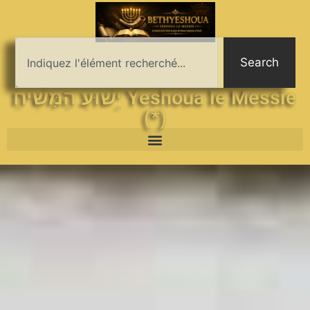
Search
יֵשׁוּעַ הַמָּשִׁיחַ Yeshoua le Messie
(*)