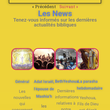
« Précédent
Suivant »
Les News
Tenez-vous informés sur les dernières
actualités bibliques
BethYeshoua
La parasha
Général
Adat Israël,
hebdomadaire
l'épouse de
Dernières
Les
Mashia'h
informations
nouvelles
Yeshoua,
relatives à
qui
Fils de Dieu
les
notre
concernent