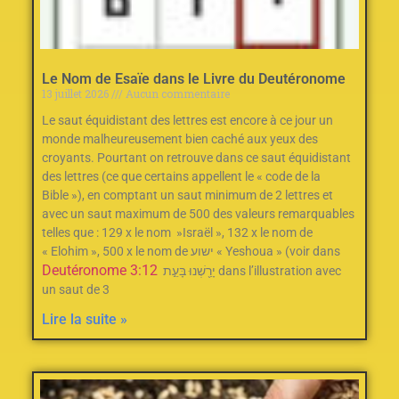
Le Nom de Esaïe dans le Livre du Deutéronome
13 juillet 2026
Aucun commentaire
Le saut équidistant des lettres est encore à ce jour un
monde malheureusement bien caché aux yeux des
croyants. Pourtant on retrouve dans ce saut équidistant
des lettres (ce que certains appellent le « code de la
Bible »), en comptant un saut minimum de 2‭ ‬lettres et
avec un saut maximum de 500‭ des valeurs remarquables
telles que : ‬129‭ ‬x le nom‭ ‬ »Israël »‭, ‬132‭ ‬x le nom de
« Elohim »‭, ‬500‭ ‬x le nom de ישוע « Yeshoua » (voir dans
Deutéronome 3:12
יָרַ֖שְׁנוּ בָּעֵ֣ת dans l’illustration avec
un saut de 3
Lire la suite »