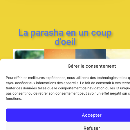
La parasha en un coup
d'oeil
Gérer le consentement
Bereshit
Shemot
Vayiqra
Ba
Pour offrir les meilleures expériences, nous utilisons des technologies telles
Parasha
Parasha
Par
Parasha
et/ou accéder aux informations des appareils. Le fait de consentir à ces tec
traiter des données telles que le comportement de navigation ou les ID uniques
du
du
du
du
pas consentir ou de retirer son consentement peut avoir un effet négatif sur c
livre
livre
du
livr
Livre
fonctions.
Lévitique
des
de
de
l’Exode
No
la
Accepter
Genèse
Refuser