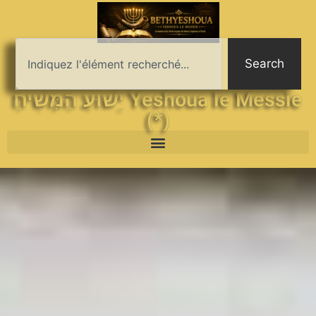
Search
יֵשׁוּעַ הַמָּשִׁיחַ Yeshoua le Messie
(*)