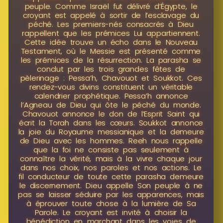
peuple. Comme Israël fut délivré d’Égypte, le
croyant est appelé à sortir de l’esclavage du
péché. Les premiers-nés consacrés à Dieu
rappellent que les prémices Lui appartiennent.
Cette idée trouve un écho dans le Nouveau
Testament, où le Messie est présenté comme
les prémices de la résurrection. La parasha se
conclut par les trois grandes fêtes de
pèlerinage : Pessa’h, Chavouot et Soukkot. Ces
rendez-vous divins constituent un véritable
calendrier prophétique. Pessa’h annonce
l’Agneau de Dieu qui ôte le péché du monde.
Chavouot annonce le don de l’Esprit Saint qui
écrit la Torah dans les cœurs. Soukkot annonce
la joie du Royaume messianique et la demeure
de Dieu avec les hommes. Reeh nous rappelle
que la foi ne consiste pas seulement à
connaître la vérité, mais à la vivre chaque jour
dans nos choix, nos paroles et nos actions. Le
fil conducteur de toute cette parasha demeure
le discernement. Dieu appelle Son peuple à ne
pas se laisser séduire par les apparences, mais
à éprouver toute chose à la lumière de Sa
Parole. Le croyant est invité à choisir la
bénédiction en marchant dans les voies de