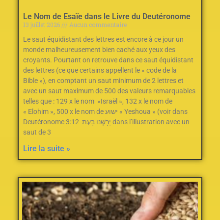
Le Nom de Esaïe dans le Livre du Deutéronome
13 juillet 2026
Aucun commentaire
Le saut équidistant des lettres est encore à ce jour un
monde malheureusement bien caché aux yeux des
croyants. Pourtant on retrouve dans ce saut équidistant
des lettres (ce que certains appellent le « code de la
Bible »), en comptant un saut minimum de 2‭ ‬lettres et
avec un saut maximum de 500‭ des valeurs remarquables
telles que : ‬129‭ ‬x le nom‭ ‬ »Israël »‭, ‬132‭ ‬x le nom de
« Elohim »‭, ‬500‭ ‬x le nom de ישוע « Yeshoua » (voir dans
Deutéronome 3:12 יָרַ֖שְׁנוּ בָּעֵ֣ת dans l’illustration avec un
saut de 3
Lire la suite »