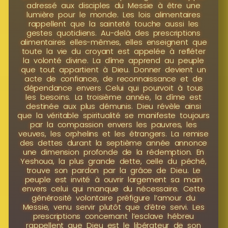
adressé aux disciples du Messie à être une
lumière pour le monde. Les lois alimentaires
rappellent que la sainteté touche aussi les
gestes quotidiens. Au-delà des prescriptions
alimentaires elles-mêmes, elles enseignent que
toute la vie du croyant est appelée à refléter
la volonté divine. La dîme apprend au peuple
que tout appartient à Dieu. Donner devient un
acte de confiance, de reconnaissance et de
dépendance envers Celui qui pourvoit à tous
les besoins. La troisième année, la dîme est
destinée aux plus démunis. Dieu révèle ainsi
que la véritable spiritualité se manifeste toujours
par la compassion envers les pauvres, les
veuves, les orphelins et les étrangers. La remise
des dettes durant la septième année annonce
une dimension profonde de la rédemption. En
Yeshoua, la plus grande dette, celle du péché,
trouve son pardon par la grâce de Dieu. Le
peuple est invité à ouvrir largement sa main
envers celui qui manque du nécessaire. Cette
générosité volontaire préfigure l’amour du
Messie, venu servir plutôt que d’être servi. Les
prescriptions concernant l’esclave hébreu
rappellent que Dieu est le libérateur de son