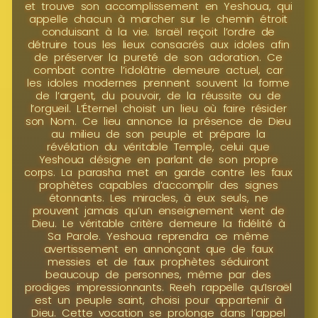
et trouve son accomplissement en Yeshoua, qui
appelle chacun à marcher sur le chemin étroit
conduisant à la vie. Israël reçoit l’ordre de
détruire tous les lieux consacrés aux idoles afin
de préserver la pureté de son adoration. Ce
combat contre l’idolâtrie demeure actuel, car
les idoles modernes prennent souvent la forme
de l’argent, du pouvoir, de la réussite ou de
l’orgueil. L’Éternel choisit un lieu où faire résider
son Nom. Ce lieu annonce la présence de Dieu
au milieu de son peuple et prépare la
révélation du véritable Temple, celui que
Yeshoua désigne en parlant de son propre
corps. La parasha met en garde contre les faux
prophètes capables d’accomplir des signes
étonnants. Les miracles, à eux seuls, ne
prouvent jamais qu’un enseignement vient de
Dieu. Le véritable critère demeure la fidélité à
Sa Parole. Yeshoua reprendra ce même
avertissement en annonçant que de faux
messies et de faux prophètes séduiront
beaucoup de personnes, même par des
prodiges impressionnants. Reeh rappelle qu’Israël
est un peuple saint, choisi pour appartenir à
Dieu. Cette vocation se prolonge dans l’appel