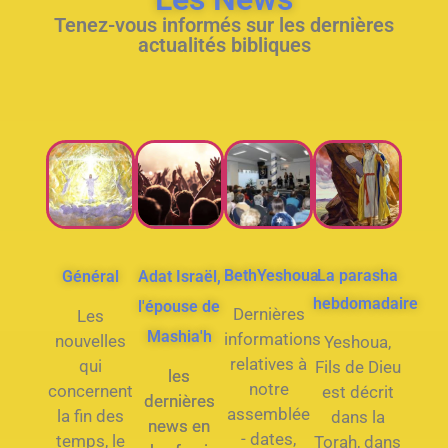
Tenez-vous informés sur les dernières
actualités bibliques
BethYeshoua
La parasha
Général
Adat Israël,
hebdomadaire
l'épouse de
Dernières
Les
Mashia'h
informations
nouvelles
Yeshoua,
relatives à
qui
Fils de Dieu
les
notre
concernent
est décrit
dernières
assemblée
la fin des
dans la
news en
- dates,
temps, le
Torah, dans