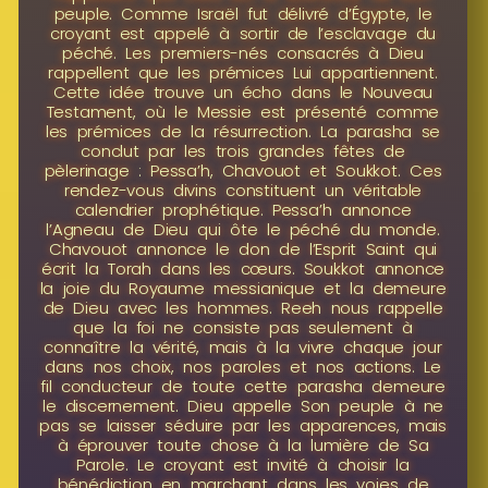
peuple. Comme Israël fut délivré d’Égypte, le
croyant est appelé à sortir de l’esclavage du
péché. Les premiers-nés consacrés à Dieu
rappellent que les prémices Lui appartiennent.
Cette idée trouve un écho dans le Nouveau
Testament, où le Messie est présenté comme
les prémices de la résurrection. La parasha se
conclut par les trois grandes fêtes de
pèlerinage : Pessa’h, Chavouot et Soukkot. Ces
rendez-vous divins constituent un véritable
calendrier prophétique. Pessa’h annonce
l’Agneau de Dieu qui ôte le péché du monde.
Chavouot annonce le don de l’Esprit Saint qui
écrit la Torah dans les cœurs. Soukkot annonce
la joie du Royaume messianique et la demeure
de Dieu avec les hommes. Reeh nous rappelle
que la foi ne consiste pas seulement à
connaître la vérité, mais à la vivre chaque jour
dans nos choix, nos paroles et nos actions. Le
fil conducteur de toute cette parasha demeure
le discernement. Dieu appelle Son peuple à ne
pas se laisser séduire par les apparences, mais
à éprouver toute chose à la lumière de Sa
Parole. Le croyant est invité à choisir la
bénédiction en marchant dans les voies de