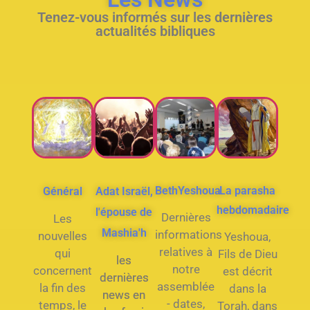
Tenez-vous informés sur les dernières
actualités bibliques
BethYeshoua
La parasha
Général
Adat Israël,
hebdomadaire
l'épouse de
Dernières
Les
Mashia'h
informations
nouvelles
Yeshoua,
relatives à
qui
Fils de Dieu
les
notre
concernent
est décrit
dernières
assemblée
la fin des
dans la
news en
- dates,
temps, le
Torah, dans