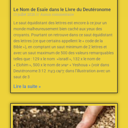
Le Nom de Esaïe dans le Livre du Deutéronome
13 juillet 2026
Aucun commentaire
Le saut équidistant des lettres est encore à ce jour un
monde malheureusement bien caché aux yeux des
croyants. Pourtant on retrouve dans ce saut équidistant
des lettres (ce que certains appellent le « code de la
Bible »), en comptant un saut minimum de 2‭ ‬lettres et
avec un saut maximum de 500‭ des valeurs remarquables
telles que : ‬129‭ ‬x le nom‭ ‬ »Israël »‭, ‬132‭ ‬x le nom de
« Elohim »‭, ‬500‭ ‬x le nom de ישוע « Yeshoua » (voir dans
Deutéronome 3:12 יָרַ֖שְׁנוּ בָּעֵ֣ת dans l’illustration avec un
saut de 3
Lire la suite »