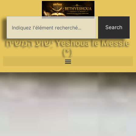
Search
יֵשׁוּעַ הַמָּשִׁיחַ Yeshoua le Messie
(*)