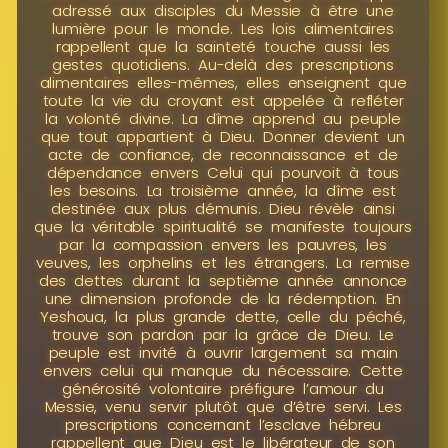
adressé aux disciples du Messie à être une
lumière pour le monde. Les lois alimentaires
rappellent que la sainteté touche aussi les
gestes quotidiens. Au-delà des prescriptions
alimentaires elles-mêmes, elles enseignent que
toute la vie du croyant est appelée à refléter
la volonté divine. La dîme apprend au peuple
que tout appartient à Dieu. Donner devient un
acte de confiance, de reconnaissance et de
dépendance envers Celui qui pourvoit à tous
les besoins. La troisième année, la dîme est
destinée aux plus démunis. Dieu révèle ainsi
que la véritable spiritualité se manifeste toujours
par la compassion envers les pauvres, les
veuves, les orphelins et les étrangers. La remise
des dettes durant la septième année annonce
une dimension profonde de la rédemption. En
Yeshoua, la plus grande dette, celle du péché,
trouve son pardon par la grâce de Dieu. Le
peuple est invité à ouvrir largement sa main
envers celui qui manque du nécessaire. Cette
générosité volontaire préfigure l’amour du
Messie, venu servir plutôt que d’être servi. Les
prescriptions concernant l’esclave hébreu
rappellent que Dieu est le libérateur de son