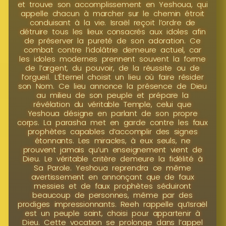
et trouve son accomplissement en Yeshoua, qui
appelle chacun à marcher sur le chemin étroit
conduisant à la vie. Israël reçoit l’ordre de
détruire tous les lieux consacrés aux idoles afin
de préserver la pureté de son adoration. Ce
combat contre l’idolâtrie demeure actuel, car
les idoles modernes prennent souvent la forme
de l’argent, du pouvoir, de la réussite ou de
l’orgueil. L’Éternel choisit un lieu où faire résider
son Nom. Ce lieu annonce la présence de Dieu
au milieu de son peuple et prépare la
révélation du véritable Temple, celui que
Yeshoua désigne en parlant de son propre
corps. La parasha met en garde contre les faux
prophètes capables d’accomplir des signes
étonnants. Les miracles, à eux seuls, ne
prouvent jamais qu’un enseignement vient de
Dieu. Le véritable critère demeure la fidélité à
Sa Parole. Yeshoua reprendra ce même
avertissement en annonçant que de faux
messies et de faux prophètes séduiront
beaucoup de personnes, même par des
prodiges impressionnants. Reeh rappelle qu’Israël
est un peuple saint, choisi pour appartenir à
Dieu. Cette vocation se prolonge dans l’appel