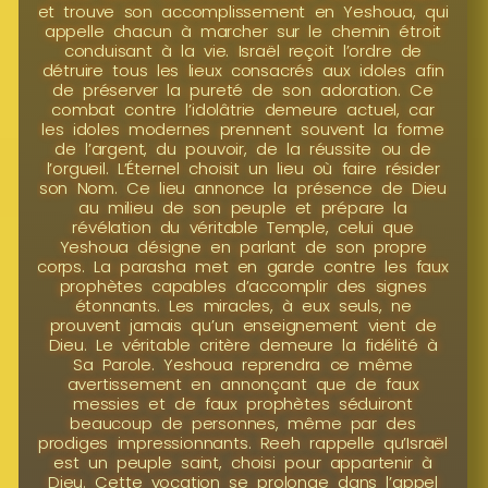
et trouve son accomplissement en Yeshoua, qui
appelle chacun à marcher sur le chemin étroit
conduisant à la vie. Israël reçoit l’ordre de
détruire tous les lieux consacrés aux idoles afin
de préserver la pureté de son adoration. Ce
combat contre l’idolâtrie demeure actuel, car
les idoles modernes prennent souvent la forme
de l’argent, du pouvoir, de la réussite ou de
l’orgueil. L’Éternel choisit un lieu où faire résider
son Nom. Ce lieu annonce la présence de Dieu
au milieu de son peuple et prépare la
révélation du véritable Temple, celui que
Yeshoua désigne en parlant de son propre
corps. La parasha met en garde contre les faux
prophètes capables d’accomplir des signes
étonnants. Les miracles, à eux seuls, ne
prouvent jamais qu’un enseignement vient de
Dieu. Le véritable critère demeure la fidélité à
Sa Parole. Yeshoua reprendra ce même
avertissement en annonçant que de faux
messies et de faux prophètes séduiront
beaucoup de personnes, même par des
prodiges impressionnants. Reeh rappelle qu’Israël
est un peuple saint, choisi pour appartenir à
Dieu. Cette vocation se prolonge dans l’appel