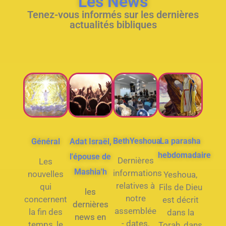
Les News
Tenez-vous informés sur les dernières
actualités bibliques
BethYeshoua
La parasha
Général
Adat Israël,
hebdomadaire
l'épouse de
Dernières
Les
Mashia'h
informations
nouvelles
Yeshoua,
relatives à
qui
Fils de Dieu
les
notre
concernent
est décrit
dernières
assemblée
la fin des
dans la
news en
- dates,
temps, le
Torah, dans