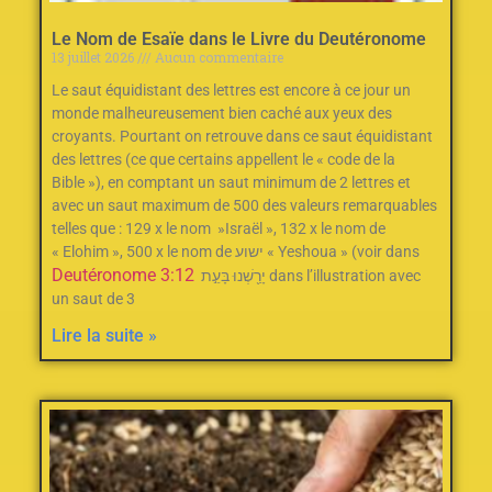
Le Nom de Esaïe dans le Livre du Deutéronome
13 juillet 2026
Aucun commentaire
Le saut équidistant des lettres est encore à ce jour un
monde malheureusement bien caché aux yeux des
croyants. Pourtant on retrouve dans ce saut équidistant
des lettres (ce que certains appellent le « code de la
Bible »), en comptant un saut minimum de 2‭ ‬lettres et
avec un saut maximum de 500‭ des valeurs remarquables
telles que : ‬129‭ ‬x le nom‭ ‬ »Israël »‭, ‬132‭ ‬x le nom de
« Elohim »‭, ‬500‭ ‬x le nom de ישוע « Yeshoua » (voir dans
Deutéronome 3:12
יָרַ֖שְׁנוּ בָּעֵ֣ת dans l’illustration avec
un saut de 3
Lire la suite »