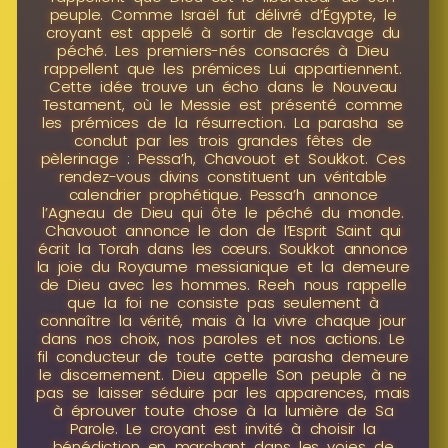
peuple. Comme Israël fut délivré d’Égypte, le
croyant est appelé à sortir de l’esclavage du
péché. Les premiers-nés consacrés à Dieu
rappellent que les prémices Lui appartiennent.
Cette idée trouve un écho dans le Nouveau
Testament, où le Messie est présenté comme
les prémices de la résurrection. La parasha se
conclut par les trois grandes fêtes de
pèlerinage : Pessa’h, Chavouot et Soukkot. Ces
rendez-vous divins constituent un véritable
calendrier prophétique. Pessa’h annonce
l’Agneau de Dieu qui ôte le péché du monde.
Chavouot annonce le don de l’Esprit Saint qui
écrit la Torah dans les cœurs. Soukkot annonce
la joie du Royaume messianique et la demeure
de Dieu avec les hommes. Reeh nous rappelle
que la foi ne consiste pas seulement à
connaître la vérité, mais à la vivre chaque jour
dans nos choix, nos paroles et nos actions. Le
fil conducteur de toute cette parasha demeure
le discernement. Dieu appelle Son peuple à ne
pas se laisser séduire par les apparences, mais
à éprouver toute chose à la lumière de Sa
Parole. Le croyant est invité à choisir la
bénédiction en marchant dans les voies de