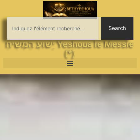
Search
יֵשׁוּעַ הַמָּשִׁיחַ Yeshoua le Messie
(*)