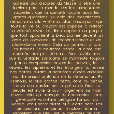
adressé aux disciples du Messie à être une
lumière pour le monde. Les lois alimentaires
rappellent que la sainteté touche aussi les
gestes quotidiens. Au-delà des prescriptions
alimentaires elles-mêmes, elles enseignent que
toute la vie du croyant est appelée à refléter
la volonté divine. La dîme apprend au peuple
que tout appartient à Dieu. Donner devient un
acte de confiance, de reconnaissance et de
dépendance envers Celui qui pourvoit à tous
les besoins. La troisième année, la dîme est
destinée aux plus démunis. Dieu révèle ainsi
que la véritable spiritualité se manifeste toujours
par la compassion envers les pauvres, les
veuves, les orphelins et les étrangers. La remise
des dettes durant la septième année annonce
une dimension profonde de la rédemption. En
Yeshoua, la plus grande dette, celle du péché,
trouve son pardon par la grâce de Dieu. Le
peuple est invité à ouvrir largement sa main
envers celui qui manque du nécessaire. Cette
générosité volontaire préfigure l’amour du
Messie, venu servir plutôt que d’être servi. Les
prescriptions concernant l’esclave hébreu
rappellent que Dieu est le libérateur de son