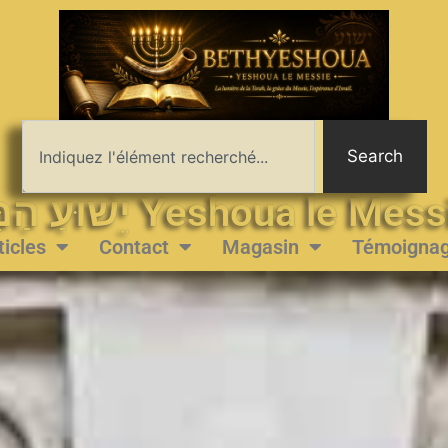
Search
יֵשׁוּעַ הַמָּשִׁיחַ Yeshoua le 
ticles
Contact
Magasin
Témoigna