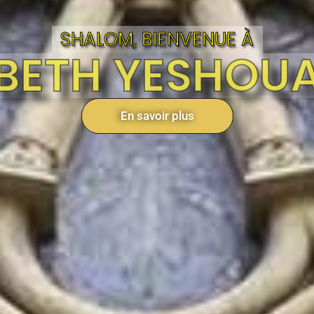
SHALOM, BIENVENUE À
BETH YESHOU
En savoir plus