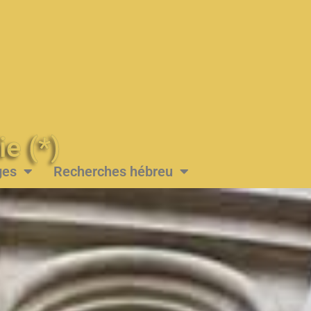
Messie (*)
ges
Recherches hébreu