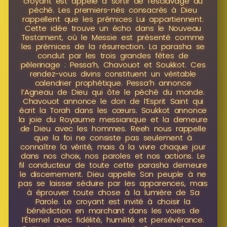
croyant est appelé à sortir de l’esclavage du
péché. Les premiers-nés consacrés à Dieu
rappellent que les prémices Lui appartiennent.
Cette idée trouve un écho dans le Nouveau
Testament, où le Messie est présenté comme
les prémices de la résurrection. La parasha se
conclut par les trois grandes fêtes de
pèlerinage : Pessa’h, Chavouot et Soukkot. Ces
rendez-vous divins constituent un véritable
calendrier prophétique. Pessa’h annonce
l’Agneau de Dieu qui ôte le péché du monde.
Chavouot annonce le don de l’Esprit Saint qui
écrit la Torah dans les cœurs. Soukkot annonce
la joie du Royaume messianique et la demeure
de Dieu avec les hommes. Reeh nous rappelle
que la foi ne consiste pas seulement à
connaître la vérité, mais à la vivre chaque jour
dans nos choix, nos paroles et nos actions. Le
fil conducteur de toute cette parasha demeure
le discernement. Dieu appelle Son peuple à ne
pas se laisser séduire par les apparences, mais
à éprouver toute chose à la lumière de Sa
Parole. Le croyant est invité à choisir la
bénédiction en marchant dans les voies de
l’Éternel avec fidélité, humilité et persévérance.