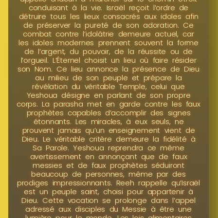
conduisant à la vie. Israël reçoit l’ordre de
détruire tous les lieux consacrés aux idoles afin
de préserver la pureté de son adoration. Ce
combat contre l’idolâtrie demeure actuel, car
les idoles modernes prennent souvent la forme
de l’argent, du pouvoir, de la réussite ou de
l’orgueil. L’Éternel choisit un lieu où faire résider
son Nom. Ce lieu annonce la présence de Dieu
au milieu de son peuple et prépare la
révélation du véritable Temple, celui que
Yeshoua désigne en parlant de son propre
corps. La parasha met en garde contre les faux
prophètes capables d’accomplir des signes
étonnants. Les miracles, à eux seuls, ne
prouvent jamais qu’un enseignement vient de
Dieu. Le véritable critère demeure la fidélité à
Sa Parole. Yeshoua reprendra ce même
avertissement en annonçant que de faux
messies et de faux prophètes séduiront
beaucoup de personnes, même par des
prodiges impressionnants. Reeh rappelle qu’Israël
est un peuple saint, choisi pour appartenir à
Dieu. Cette vocation se prolonge dans l’appel
adressé aux disciples du Messie à être une
lumière pour le monde. Les lois alimentaires