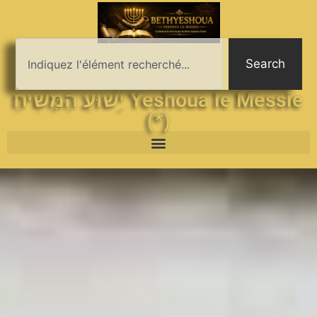
Search
יֵשׁוּעַ הַמָּשִׁיחַ Yeshoua le Messie
(*)