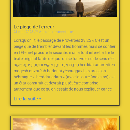
Le piège de l’erreur
21 mai 2026
Aucun commentaire
Lorsqu’on lit le passage de Proverbes 29:25 « C’est un
piège que de trembler devant les hommes,mais se confier
en l’Eternel procure la sécurité. » on a tout intérêt à lire le
texte original faute de quoi on se fourvoie sur le sens réel.
חֶרְדַּ֣ת אָ֭דָם יִתֵּ֣ן מוֹקֵ֑שׁ וּבוֹטֵ֖חַ בַּיהוָ֣ה יְשֻׂגָּֽב׃ herddat adam yiten
moqesh ouvotéah badonaï yésouggav L’expression
hébraïque « ‘herddat adam » (avec la lettre finale tav) est
un état construit et devrait plutôt être comprise
autrement que ce qu’on essaie de nous expliquer car ce
Lire la suite »