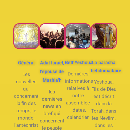
BethYeshoua
La parasha
Général
Adat Israël,
hebdomadaire
l'épouse de
Dernières
Les
Mashia'h
informations
nouvelles
Yeshoua,
relatives à
qui
Fils de Dieu
les
notre
concernent
est décrit
dernières
assemblée
la fin des
dans la
news en
- dates,
temps, le
Torah, dans
bref qui
calendrier
monde,
les Neviim,
concernent
l'antéchrist
dans les
le peuple