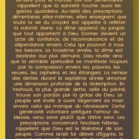
rappellent que la sainteté touche aussi les
gestes quotidiens. Au-delà des prescriptions
alimentaires elles-mêmes, elles enseignent que
toute la vie du croyant est appelée à refléter
la volonté divine. La dîme apprend au peuple
que tout appartient à Dieu. Donner devient un
acte de confiance, de reconnaissance et de
dépendance envers Celui qui pourvoit à tous
les besoins. La troisième année, la dîme est
destinée aux plus démunis. Dieu révèle ainsi
que la véritable spiritualité se manifeste toujours
par la compassion envers les pauvres, les
veuves, les orphelins et les étrangers. La remise
des dettes durant la septième année annonce
une dimension profonde de la rédemption. En
Yeshoua, la plus grande dette, celle du péché,
trouve son pardon par la grâce de Dieu. Le
peuple est invité à ouvrir largement sa main
envers celui qui manque du nécessaire. Cette
générosité volontaire préfigure l’amour du
Messie, venu servir plutôt que d’être servi. Les
prescriptions concernant l’esclave hébreu
rappellent que Dieu est le libérateur de son
peuple. Comme Israël fut délivré d’Égypte, le