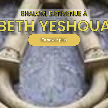
SHALOM, BIENVENUE À
BETH YESHOU
En savoir plus