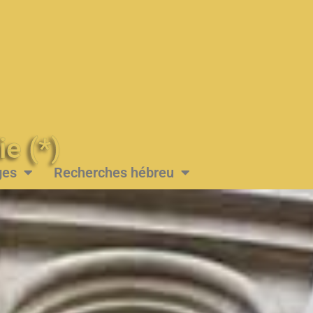
Messie (*)
ges
Recherches hébreu