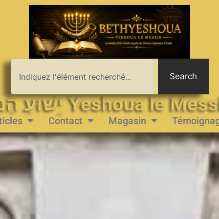
Search
יֵשׁוּעַ הַמָּשִׁיחַ Yeshoua le 
ticles
Contact
Magasin
Témoigna