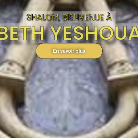
SHALOM, BIENVENUE À
BETH YESHOU
En savoir plus