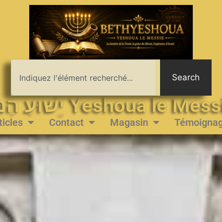
Search
יֵשׁוּעַ הַמָּשִׁיחַ Yeshoua le 
ticles
Contact
Magasin
Témoigna