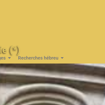
Messie (*)
ges
Recherches hébreu