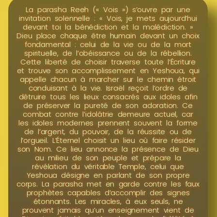
La parasha Reeh (« Vois ») s’ouvre par une
invitation solennelle : « Vois, je mets aujourd’hui
devant toi la bénédiction et la malédiction. »
Dieu place chaque être humain devant un choix
fondamental : celui de la vie ou de la mort
spirituelle, de l’obéissance ou de la rébellion.
Cette liberté de choisir traverse toute l’Écriture
et trouve son accomplissement en Yeshoua, qui
appelle chacun à marcher sur le chemin étroit
conduisant à la vie. Israël reçoit l’ordre de
détruire tous les lieux consacrés aux idoles afin
de préserver la pureté de son adoration. Ce
combat contre l’idolâtrie demeure actuel, car
les idoles modernes prennent souvent la forme
de l’argent, du pouvoir, de la réussite ou de
l’orgueil. L’Éternel choisit un lieu où faire résider
son Nom. Ce lieu annonce la présence de Dieu
au milieu de son peuple et prépare la
révélation du véritable Temple, celui que
Yeshoua désigne en parlant de son propre
corps. La parasha met en garde contre les faux
prophètes capables d’accomplir des signes
étonnants. Les miracles, à eux seuls, ne
prouvent jamais qu’un enseignement vient de