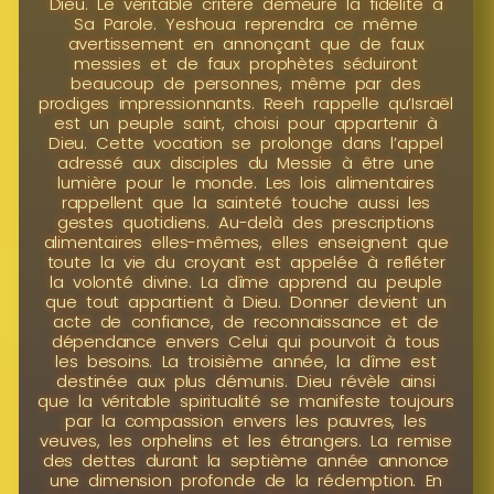
Dieu. Le véritable critère demeure la fidélité à
Sa Parole. Yeshoua reprendra ce même
avertissement en annonçant que de faux
messies et de faux prophètes séduiront
beaucoup de personnes, même par des
prodiges impressionnants. Reeh rappelle qu’Israël
est un peuple saint, choisi pour appartenir à
Dieu. Cette vocation se prolonge dans l’appel
adressé aux disciples du Messie à être une
lumière pour le monde. Les lois alimentaires
rappellent que la sainteté touche aussi les
gestes quotidiens. Au-delà des prescriptions
alimentaires elles-mêmes, elles enseignent que
toute la vie du croyant est appelée à refléter
la volonté divine. La dîme apprend au peuple
que tout appartient à Dieu. Donner devient un
acte de confiance, de reconnaissance et de
dépendance envers Celui qui pourvoit à tous
les besoins. La troisième année, la dîme est
destinée aux plus démunis. Dieu révèle ainsi
que la véritable spiritualité se manifeste toujours
par la compassion envers les pauvres, les
veuves, les orphelins et les étrangers. La remise
des dettes durant la septième année annonce
une dimension profonde de la rédemption. En