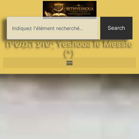
Search
יֵשׁוּעַ הַמָּשִׁיחַ Yeshoua le Messie
(*)