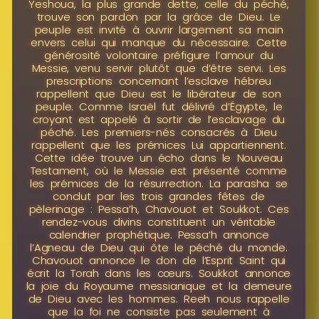
Yeshoua, la plus grande dette, celle du péché,
trouve son pardon par la grâce de Dieu. Le
peuple est invité à ouvrir largement sa main
envers celui qui manque du nécessaire. Cette
générosité volontaire préfigure l’amour du
Messie, venu servir plutôt que d’être servi. Les
prescriptions concernant l’esclave hébreu
rappellent que Dieu est le libérateur de son
peuple. Comme Israël fut délivré d’Égypte, le
croyant est appelé à sortir de l’esclavage du
péché. Les premiers-nés consacrés à Dieu
rappellent que les prémices Lui appartiennent.
Cette idée trouve un écho dans le Nouveau
Testament, où le Messie est présenté comme
les prémices de la résurrection. La parasha se
conclut par les trois grandes fêtes de
pèlerinage : Pessa’h, Chavouot et Soukkot. Ces
rendez-vous divins constituent un véritable
calendrier prophétique. Pessa’h annonce
l’Agneau de Dieu qui ôte le péché du monde.
Chavouot annonce le don de l’Esprit Saint qui
écrit la Torah dans les cœurs. Soukkot annonce
la joie du Royaume messianique et la demeure
de Dieu avec les hommes. Reeh nous rappelle
que la foi ne consiste pas seulement à