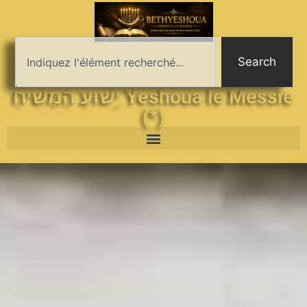
Search
יֵשׁוּעַ הַמָּשִׁיחַ Yeshoua le Messie
(*)