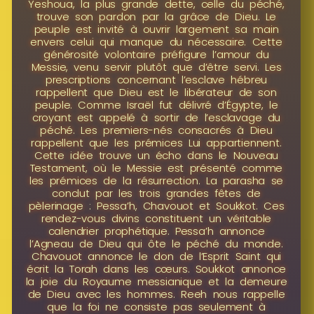
Yeshoua, la plus grande dette, celle du péché,
trouve son pardon par la grâce de Dieu. Le
peuple est invité à ouvrir largement sa main
envers celui qui manque du nécessaire. Cette
générosité volontaire préfigure l’amour du
Messie, venu servir plutôt que d’être servi. Les
prescriptions concernant l’esclave hébreu
rappellent que Dieu est le libérateur de son
peuple. Comme Israël fut délivré d’Égypte, le
croyant est appelé à sortir de l’esclavage du
péché. Les premiers-nés consacrés à Dieu
rappellent que les prémices Lui appartiennent.
Cette idée trouve un écho dans le Nouveau
Testament, où le Messie est présenté comme
les prémices de la résurrection. La parasha se
conclut par les trois grandes fêtes de
pèlerinage : Pessa’h, Chavouot et Soukkot. Ces
rendez-vous divins constituent un véritable
calendrier prophétique. Pessa’h annonce
l’Agneau de Dieu qui ôte le péché du monde.
Chavouot annonce le don de l’Esprit Saint qui
écrit la Torah dans les cœurs. Soukkot annonce
la joie du Royaume messianique et la demeure
de Dieu avec les hommes. Reeh nous rappelle
que la foi ne consiste pas seulement à