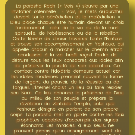
La parasha Reeh (« Vois ») s’ouvre par une
invitation solennelle : « Vois, je mets aujourd’hui
devant toi la bénédiction et la malédiction. »
Dieu place chaque être humain devant un choix
fondamental : celui de la vie ou de la mort
spirituelle, de l’obéissance ou de la rébellion.
Cette liberté de choisir traverse toute l’Écriture
et trouve son accomplissement en Yeshoua, qui
appelle chacun à marcher sur le chemin étroit
conduisant à la vie. Israël reçoit l’ordre de
détruire tous les lieux consacrés aux idoles afin
de préserver la pureté de son adoration. Ce
combat contre l’idolâtrie demeure actuel, car
les idoles modernes prennent souvent la forme
de l’argent, du pouvoir, de la réussite ou de
l’orgueil. L’Éternel choisit un lieu où faire résider
son Nom. Ce lieu annonce la présence de Dieu
au milieu de son peuple et prépare la
révélation du véritable Temple, celui que
Yeshoua désigne en parlant de son propre
corps. La parasha met en garde contre les faux
prophètes capables d’accomplir des signes
étonnants. Les miracles, à eux seuls, ne
prouvent jamais qu’un enseignement vient de