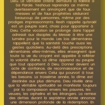
Dieu. Le véritable critère demeure la fidélité à
Sa Parole. Yeshoua reprendra ce même
avertissement en annonçant que de faux
messies et de faux prophètes séduiront
beaucoup de personnes, même par des
prodiges impressionnants. Reeh rappelle qu’Israël
est un peuple saint, choisi pour appartenir à
Dieu. Cette vocation se prolonge dans l’appel
adressé aux disciples du Messie à être une
lumière pour le monde. Les lois alimentaires
rappellent que la sainteté touche aussi les
gestes quotidiens. Au-delà des prescriptions
alimentaires elles-mêmes, elles enseignent que
toute la vie du croyant est appelée à refléter
la volonté divine. La dîme apprend au peuple
que tout appartient à Dieu. Donner devient un
acte de confiance, de reconnaissance et de
dépendance envers Celui qui pourvoit à tous
les besoins. La troisième année, la dîme est
destinée aux plus démunis. Dieu révèle ainsi
que la véritable spiritualité se manifeste toujours
par la compassion envers les pauvres, les
veuves, les orphelins et les étrangers. La remise
des dettes durant la septième année annonce
une dimension profonde de la rédemption. En