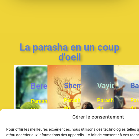
La parasha en un coup
d'oeil
Bereshit
Shemot
Vayiqra
Ba
Parasha
Parasha
Par
Parasha
du
du
du
du
livre
livre
du
livr
Livre
Gérer le consentement
Lévitique
des
de
de
l’Exode
Pour offrir les meilleures expériences, nous utilisons des technologies telles
No
la
et/ou accéder aux informations des appareils. Le fait de consentir à ces tec