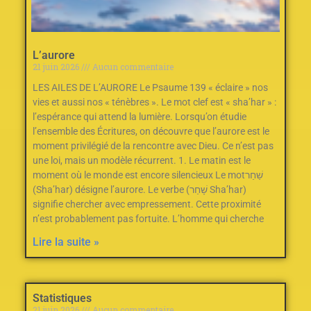
L’aurore
21 juin 2026
Aucun commentaire
LES AILES DE L’AURORE Le Psaume 139‭ ‬«‮ ‬éclaire‮ ‬»‭ ‬nos
vies et aussi nos‭ ‬«‮ ‬ténèbres‮ ‬»‭.‬ Le mot clef est «‭ ‬sha’har‮ ‬»‭ :
‬l’espérance qui attend la lumière. Lorsqu’on étudie
l’ensemble des Écritures‭, ‬on découvre que l’aurore est le
moment privilégié de la rencontre avec Dieu‭.‬ Ce n’est pas
une loi‭, ‬mais un modèle récurrent‭.‬ 1‭. ‬Le matin est le
moment où le monde est encore silencieux Le mot‭ ‬שַׁחַר‭
(‬Sha’har‭) ‬désigne l’aurore‭.‬ Le verbe‭ ‬שָׁחַר‭ (‬Sha’har‭)
‬signifie chercher avec empressement‭.‬ Cette proximité
n’est probablement pas fortuite‭.‬ L’homme qui cherche
Lire la suite »
Statistiques
21 juin 2026
Aucun commentaire