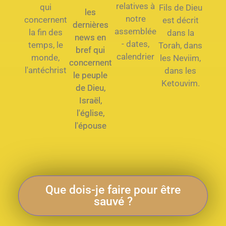
relatives à
qui
Fils de Dieu
les
notre
concernent
est décrit
dernières
assemblée
la fin des
dans la
news en
- dates,
temps, le
Torah, dans
bref qui
calendrier
monde,
les Neviim,
concernent
l'antéchrist
dans les
le peuple
Ketouvim.
de Dieu,
Israël,
l'église,
l'épouse
Que dois-je faire pour être
sauvé ?