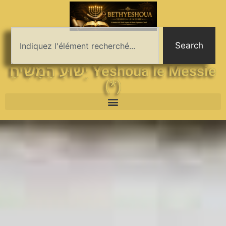
Search
יֵשׁוּעַ הַמָּשִׁיחַ Yeshoua le Messie
(*)