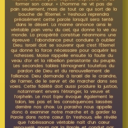
former son cœur. « L’homme ne vit pas de
pain seulement, mais de tout ce qui sort de la
bouche de l’Éternel. » Yeshoua reprendra
précisément cette parole lorsqu’il sera tenté
dans le désert. La manne annonce ainsi le
véritable pain venu du ciel, qui donne la vie au
monde. La prospérité constitue néanmoins une
épreuve : l’abondance peut conduire à oublier
Dieu. Israël doit se souvenir que c’est l’Éternel
qui donne la force nécessaire pour acquérir les
richesses. Moïse rappelle ensuite la faute du
veau d’or et la rébellion persistante du peuple.
Les secondes tables témoignent toutefois du
pardon de Dieu et du renouvellement de
l’alliance. Dieu demande à Israël de le craindre,
de l’aimer, de le servir et de marcher dans ses
voies. Cette fidélité doit aussi produire la justice,
notamment envers l’étranger, la veuve et
l’orphelin. Le mot Eqev évoque également le
talon, les pas et les conséquences laissées
derrière nos choix. La parasha nous appelle
donc à examiner notre marche et à garder la
Parole dans notre cœur. En Yeshoua, elle révèle
que l’obéissance véritable naît d’un cœur
renouvelé, nourri par la Parole et conduit par