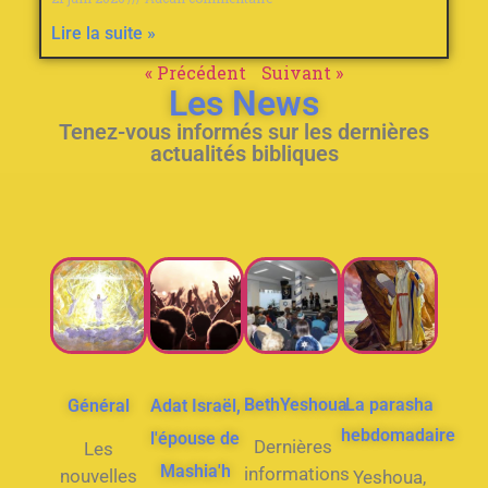
Lire la suite »
« Précédent
Suivant »
Les News
Tenez-vous informés sur les dernières
actualités bibliques
BethYeshoua
La parasha
Général
Adat Israël,
hebdomadaire
l'épouse de
Dernières
Les
Mashia'h
informations
nouvelles
Yeshoua,