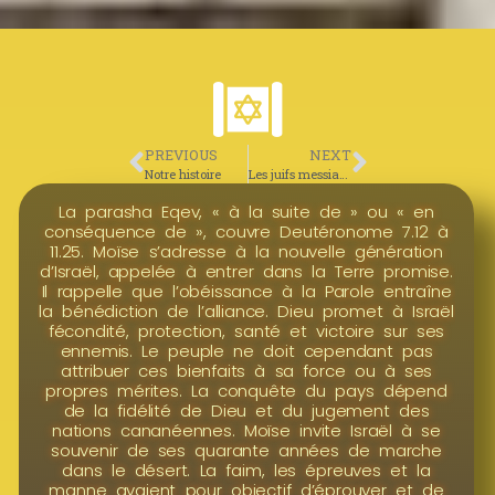
PREVIOUS
NEXT
Notre histoire
Les juifs messianiques
La parasha Eqev, « à la suite de » ou « en
conséquence de », couvre Deutéronome 7.12 à
11.25. Moïse s’adresse à la nouvelle génération
d’Israël, appelée à entrer dans la Terre promise.
Il rappelle que l’obéissance à la Parole entraîne
la bénédiction de l’alliance. Dieu promet à Israël
fécondité, protection, santé et victoire sur ses
ennemis. Le peuple ne doit cependant pas
attribuer ces bienfaits à sa force ou à ses
propres mérites. La conquête du pays dépend
de la fidélité de Dieu et du jugement des
nations cananéennes. Moïse invite Israël à se
souvenir de ses quarante années de marche
dans le désert. La faim, les épreuves et la
manne avaient pour objectif d’éprouver et de