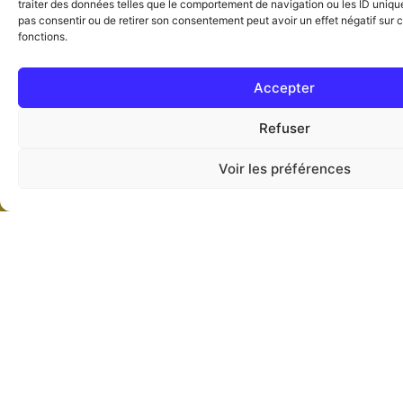
Genèse
traiter des données telles que le comportement de navigation ou les ID uniques
pas consentir ou de retirer son consentement peut avoir un effet négatif sur c
fonctions.
Accepter
Refuser
Voir les préférences
Agenda
Login
Live
Vous cherchez la Vérité Biblique
? Ne cherchez pas plus loin
Pourquoi? Parce que que c'est ici que vous
vous arrêterez pour découvrir les trésors de