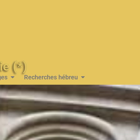
Messie (*)
ges
Recherches hébreu