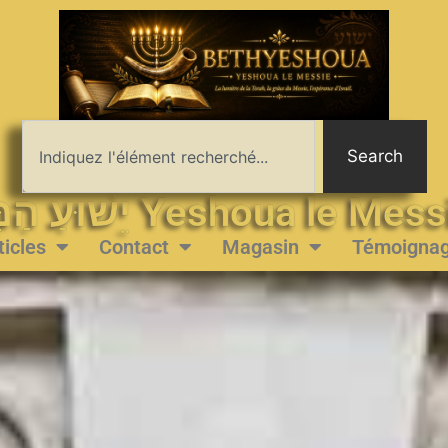
Search
יֵשׁוּעַ הַמָּשִׁיחַ Yeshoua le 
ticles
Contact
Magasin
Témoigna