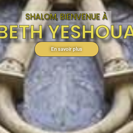
SHALOM, BIENVENUE À
BETH YESHOU
En savoir plus