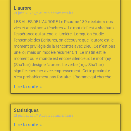
L’aurore
21 juin 2026
Aucun commentaire
LES AILES DE L’AURORE Le Psaume 139‭ ‬«‮ ‬éclaire‮ ‬»‭ ‬nos
vies et aussi nos‭ ‬«‮ ‬ténèbres‮ ‬»‭.‬ Le mot clef est «‭ ‬sha’har‮ ‬»‭ :
‬l’espérance qui attend la lumière. Lorsqu’on étudie
l’ensemble des Écritures‭, ‬on découvre que l’aurore est le
moment privilégié de la rencontre avec Dieu‭.‬ Ce n’est pas
une loi‭, ‬mais un modèle récurrent‭.‬ 1‭. ‬Le matin est le
moment où le monde est encore silencieux Le mot‭ ‬שַׁחַר‭
(‬Sha’har‭) ‬désigne l’aurore‭.‬ Le verbe‭ ‬שָׁחַר‭ (‬Sha’har‭)
‬signifie chercher avec empressement‭.‬ Cette proximité
n’est probablement pas fortuite‭.‬ L’homme qui cherche
Lire la suite »
Statistiques
21 juin 2026
Aucun commentaire
Lire la suite »