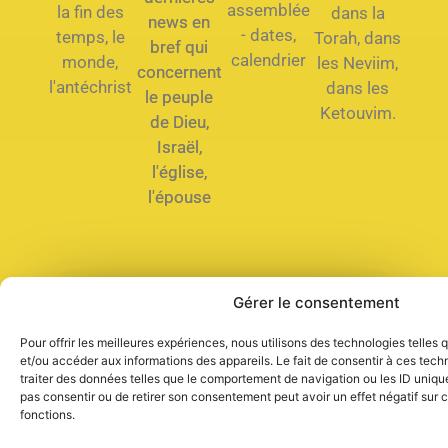
assemblée
la fin des
dans la
news en
- dates,
temps, le
Torah, dans
bref qui
calendrier
monde,
les Neviim,
concernent
l'antéchrist
dans les
le peuple
Ketouvim.
de Dieu,
Israël,
l'église,
l'épouse
Gérer le consentement
Que dois-je faire pour être
sauvé ?
Pour offrir les meilleures expériences, nous utilisons des technologies telles
et/ou accéder aux informations des appareils. Le fait de consentir à ces tec
traiter des données telles que le comportement de navigation ou les ID uniques
pas consentir ou de retirer son consentement peut avoir un effet négatif sur c
fonctions.