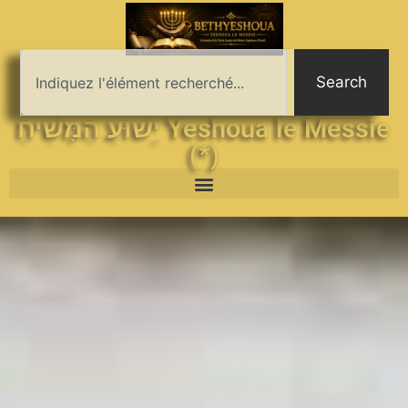
Search
יֵשׁוּעַ הַמָּשִׁיחַ Yeshoua le Messie
(*)