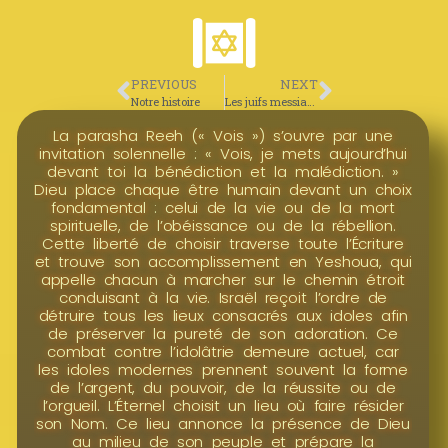
PREVIOUS
NEXT
Notre histoire
Les juifs messianiques
La parasha Reeh (« Vois ») s’ouvre par une
invitation solennelle : « Vois, je mets aujourd’hui
devant toi la bénédiction et la malédiction. »
Dieu place chaque être humain devant un choix
fondamental : celui de la vie ou de la mort
spirituelle, de l’obéissance ou de la rébellion.
Cette liberté de choisir traverse toute l’Écriture
et trouve son accomplissement en Yeshoua, qui
appelle chacun à marcher sur le chemin étroit
conduisant à la vie. Israël reçoit l’ordre de
détruire tous les lieux consacrés aux idoles afin
de préserver la pureté de son adoration. Ce
combat contre l’idolâtrie demeure actuel, car
les idoles modernes prennent souvent la forme
de l’argent, du pouvoir, de la réussite ou de
l’orgueil. L’Éternel choisit un lieu où faire résider
son Nom. Ce lieu annonce la présence de Dieu
au milieu de son peuple et prépare la