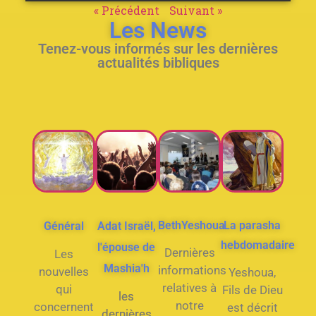
« Précédent
Suivant »
Les News
Tenez-vous informés sur les dernières
actualités bibliques
BethYeshoua
La parasha
Général
Adat Israël,
hebdomadaire
l'épouse de
Dernières
Les
Mashia'h
informations
nouvelles
Yeshoua,
relatives à
qui
Fils de Dieu
les
notre
concernent
est décrit
dernières