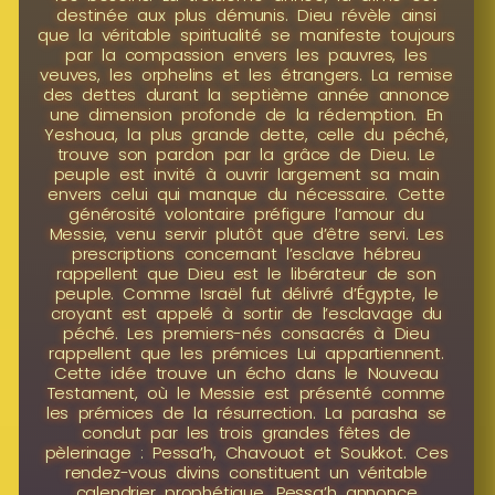
destinée aux plus démunis. Dieu révèle ainsi
que la véritable spiritualité se manifeste toujours
par la compassion envers les pauvres, les
veuves, les orphelins et les étrangers. La remise
des dettes durant la septième année annonce
une dimension profonde de la rédemption. En
Yeshoua, la plus grande dette, celle du péché,
trouve son pardon par la grâce de Dieu. Le
peuple est invité à ouvrir largement sa main
envers celui qui manque du nécessaire. Cette
générosité volontaire préfigure l’amour du
Messie, venu servir plutôt que d’être servi. Les
prescriptions concernant l’esclave hébreu
rappellent que Dieu est le libérateur de son
peuple. Comme Israël fut délivré d’Égypte, le
croyant est appelé à sortir de l’esclavage du
péché. Les premiers-nés consacrés à Dieu
rappellent que les prémices Lui appartiennent.
Cette idée trouve un écho dans le Nouveau
Testament, où le Messie est présenté comme
les prémices de la résurrection. La parasha se
conclut par les trois grandes fêtes de
pèlerinage : Pessa’h, Chavouot et Soukkot. Ces
rendez-vous divins constituent un véritable
calendrier prophétique. Pessa’h annonce