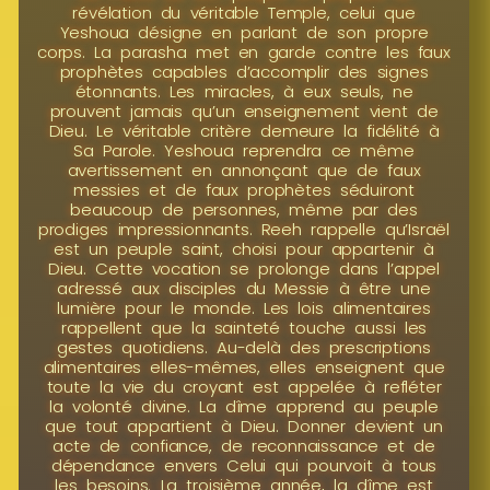
révélation du véritable Temple, celui que
Yeshoua désigne en parlant de son propre
corps. La parasha met en garde contre les faux
prophètes capables d’accomplir des signes
étonnants. Les miracles, à eux seuls, ne
prouvent jamais qu’un enseignement vient de
Dieu. Le véritable critère demeure la fidélité à
Sa Parole. Yeshoua reprendra ce même
avertissement en annonçant que de faux
messies et de faux prophètes séduiront
beaucoup de personnes, même par des
prodiges impressionnants. Reeh rappelle qu’Israël
est un peuple saint, choisi pour appartenir à
Dieu. Cette vocation se prolonge dans l’appel
adressé aux disciples du Messie à être une
lumière pour le monde. Les lois alimentaires
rappellent que la sainteté touche aussi les
gestes quotidiens. Au-delà des prescriptions
alimentaires elles-mêmes, elles enseignent que
toute la vie du croyant est appelée à refléter
la volonté divine. La dîme apprend au peuple
que tout appartient à Dieu. Donner devient un
acte de confiance, de reconnaissance et de
dépendance envers Celui qui pourvoit à tous
les besoins. La troisième année, la dîme est