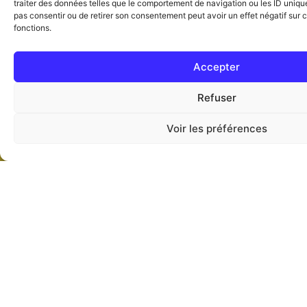
Genèse
traiter des données telles que le comportement de navigation ou les ID uniques
pas consentir ou de retirer son consentement peut avoir un effet négatif sur c
fonctions.
Accepter
Refuser
Voir les préférences
Agenda
Login
Live
Vous cherchez la Vérité Biblique
? Ne cherchez pas plus loin
Pourquoi? Parce que que c'est ici que vous
vous arrêterez pour découvrir les trésors de