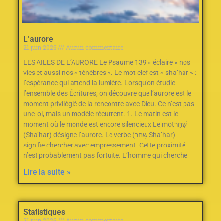
L’aurore
21 juin 2026
Aucun commentaire
LES AILES DE L’AURORE Le Psaume 139‭ ‬«‮ ‬éclaire‮ ‬»‭ ‬nos
vies et aussi nos‭ ‬«‮ ‬ténèbres‮ ‬»‭.‬ Le mot clef est «‭ ‬sha’har‮ ‬»‭ :
‬l’espérance qui attend la lumière. Lorsqu’on étudie
l’ensemble des Écritures‭, ‬on découvre que l’aurore est le
moment privilégié de la rencontre avec Dieu‭.‬ Ce n’est pas
une loi‭, ‬mais un modèle récurrent‭.‬ 1‭. ‬Le matin est le
moment où le monde est encore silencieux Le mot‭ ‬שַׁחַר‭
(‬Sha’har‭) ‬désigne l’aurore‭.‬ Le verbe‭ ‬שָׁחַר‭ (‬Sha’har‭)
‬signifie chercher avec empressement‭.‬ Cette proximité
n’est probablement pas fortuite‭.‬ L’homme qui cherche
Lire la suite »
Statistiques
21 juin 2026
Aucun commentaire