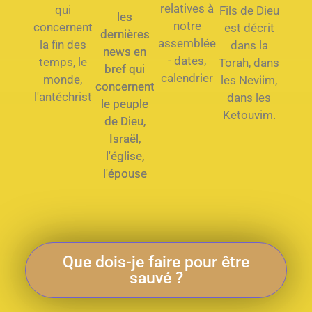
relatives à
qui
Fils de Dieu
les
notre
concernent
est décrit
dernières
assemblée
la fin des
dans la
news en
- dates,
temps, le
Torah, dans
bref qui
calendrier
monde,
les Neviim,
concernent
l'antéchrist
dans les
le peuple
Ketouvim.
de Dieu,
Israël,
l'église,
l'épouse
Que dois-je faire pour être
sauvé ?