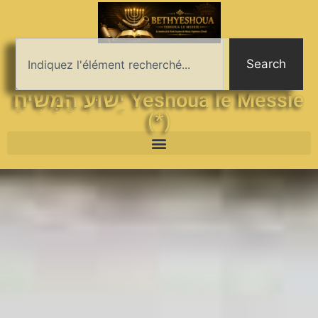
Search
יֵשׁוּעַ הַמָּשִׁיחַ Yeshoua le Messie
(*)