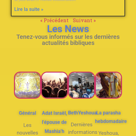
Lire la suite »
« Précédent
Suivant »
Les News
Tenez-vous informés sur les dernières
actualités bibliques
BethYeshoua
La parasha
Général
Adat Israël,
hebdomadaire
l'épouse de
Dernières
Les
Mashia'h
informations
nouvelles
Yeshoua,