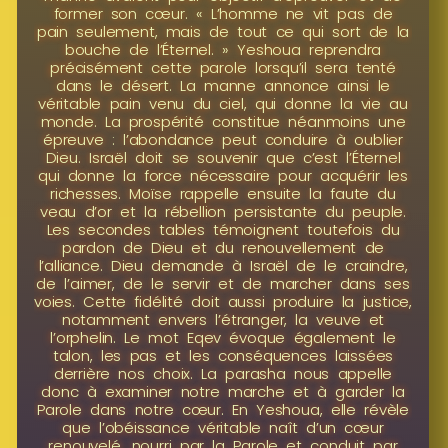
former son cœur. « L’homme ne vit pas de
pain seulement, mais de tout ce qui sort de la
bouche de l’Éternel. » Yeshoua reprendra
précisément cette parole lorsqu’il sera tenté
dans le désert. La manne annonce ainsi le
véritable pain venu du ciel, qui donne la vie au
monde. La prospérité constitue néanmoins une
épreuve : l’abondance peut conduire à oublier
Dieu. Israël doit se souvenir que c’est l’Éternel
qui donne la force nécessaire pour acquérir les
richesses. Moïse rappelle ensuite la faute du
veau d’or et la rébellion persistante du peuple.
Les secondes tables témoignent toutefois du
pardon de Dieu et du renouvellement de
l’alliance. Dieu demande à Israël de le craindre,
de l’aimer, de le servir et de marcher dans ses
voies. Cette fidélité doit aussi produire la justice,
notamment envers l’étranger, la veuve et
l’orphelin. Le mot Eqev évoque également le
talon, les pas et les conséquences laissées
derrière nos choix. La parasha nous appelle
donc à examiner notre marche et à garder la
Parole dans notre cœur. En Yeshoua, elle révèle
que l’obéissance véritable naît d’un cœur
renouvelé, nourri par la Parole et conduit par