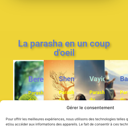
La parasha en un coup
d'oeil
Bereshit
Shemot
Vayiqra
Ba
Parasha
Parasha
Par
Parasha
du
du
du
du
livre
livre
du
livr
Livre
Gérer le consentement
Lévitique
des
de
de
l’Exode
Pour offrir les meilleures expériences, nous utilisons des technologies telles
No
la
et/ou accéder aux informations des appareils. Le fait de consentir à ces tec