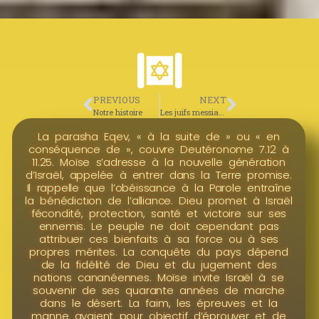
PREVIOUS
NEXT
Notre histoire
Les juifs messianiques
La parasha Eqev, « à la suite de » ou « en
conséquence de », couvre Deutéronome 7.12 à
11.25. Moïse s’adresse à la nouvelle génération
d’Israël, appelée à entrer dans la Terre promise.
Il rappelle que l’obéissance à la Parole entraîne
la bénédiction de l’alliance. Dieu promet à Israël
fécondité, protection, santé et victoire sur ses
ennemis. Le peuple ne doit cependant pas
attribuer ces bienfaits à sa force ou à ses
propres mérites. La conquête du pays dépend
de la fidélité de Dieu et du jugement des
nations cananéennes. Moïse invite Israël à se
souvenir de ses quarante années de marche
dans le désert. La faim, les épreuves et la
manne avaient pour objectif d’éprouver et de