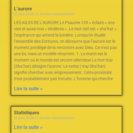
L’aurore
21 juin 2026
Aucun commentaire
LES AILES DE L’AURORE Le Psaume 139
‭ ‬«‮ ‬éclaire‮ ‬»‭ ‬nos
vies et aussi nos‭ ‬«‮ ‬ténèbres‮ ‬»‭.‬ Le mot clef est «‭ ‬sha’har‮ ‬»‭ :
‬l’espérance qui attend la lumière. Lorsqu’on étudie
l’ensemble des Écritures‭, ‬on découvre que l’aurore est le
moment privilégié de la rencontre avec Dieu‭.‬ Ce n’est pas
une loi‭, ‬mais un modèle récurrent‭.‬ 1‭. ‬Le matin est le
moment où le monde est encore silencieux Le mot‭ ‬שַׁחַר‭
(‬Sha’har‭) ‬désigne l’aurore‭.‬ Le verbe‭ ‬שָׁחַר‭ (‬Sha’har‭)
‬signifie chercher avec empressement‭.‬ Cette proximité
n’est probablement pas fortuite‭.‬ L’homme qui cherche
Lire la suite »
Statistiques
21 juin 2026
Aucun commentaire
Lire la suite »