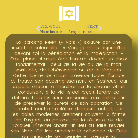
PREVIOUS
NEXT
Notre histoire
Les juifs messianiques
La parasha Reeh (« Vois ») s’ouvre par une
invitation solennelle : « Vois, je mets aujourd’hui
devant toi la bénédiction et la malédiction. »
Dieu place chaque être humain devant un choix
fondamental : celui de la vie ou de la mort
spirituelle, de l’obéissance ou de la rébellion.
Cette liberté de choisir traverse toute l’Écriture
et trouve son accomplissement en Yeshoua, qui
appelle chacun à marcher sur le chemin étroit
conduisant à la vie. Israël reçoit l’ordre de
détruire tous les lieux consacrés aux idoles afin
de préserver la pureté de son adoration. Ce
combat contre l’idolâtrie demeure actuel, car
les idoles modernes prennent souvent la forme
de l’argent, du pouvoir, de la réussite ou de
l’orgueil. L’Éternel choisit un lieu où faire résider
son Nom. Ce lieu annonce la présence de Dieu
au milieu de son peuple et prépare la