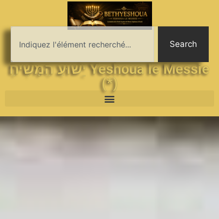
Search
יֵשׁוּעַ הַמָּשִׁיחַ Yeshoua le Messie
(*)