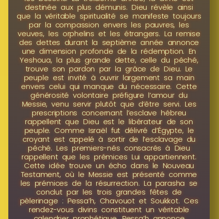
destinée aux plus démunis. Dieu révèle ainsi
que la véritable spiritualité se manifeste toujours
par la compassion envers les pauvres, les
veuves, les orphelins et les étrangers. La remise
des dettes durant la septième année annonce
une dimension profonde de la rédemption. En
Yeshoua, la plus grande dette, celle du péché,
trouve son pardon par la grâce de Dieu. Le
peuple est invité à ouvrir largement sa main
envers celui qui manque du nécessaire. Cette
générosité volontaire préfigure l’amour du
Messie, venu servir plutôt que d’être servi. Les
prescriptions concernant l’esclave hébreu
rappellent que Dieu est le libérateur de son
peuple. Comme Israël fut délivré d’Égypte, le
croyant est appelé à sortir de l’esclavage du
péché. Les premiers-nés consacrés à Dieu
rappellent que les prémices Lui appartiennent.
Cette idée trouve un écho dans le Nouveau
Testament, où le Messie est présenté comme
les prémices de la résurrection. La parasha se
conclut par les trois grandes fêtes de
pèlerinage : Pessa’h, Chavouot et Soukkot. Ces
rendez-vous divins constituent un véritable
calendrier prophétique. Pessa’h annonce