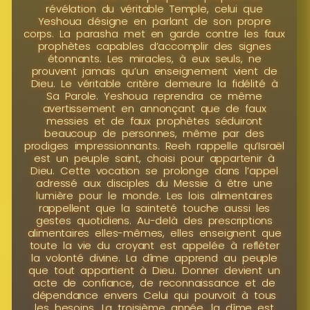
révélation du véritable Temple, celui que
Yeshoua désigne en parlant de son propre
corps. La parasha met en garde contre les faux
prophètes capables d’accomplir des signes
étonnants. Les miracles, à eux seuls, ne
prouvent jamais qu’un enseignement vient de
Dieu. Le véritable critère demeure la fidélité à
Sa Parole. Yeshoua reprendra ce même
avertissement en annonçant que de faux
messies et de faux prophètes séduiront
beaucoup de personnes, même par des
prodiges impressionnants. Reeh rappelle qu’Israël
est un peuple saint, choisi pour appartenir à
Dieu. Cette vocation se prolonge dans l’appel
adressé aux disciples du Messie à être une
lumière pour le monde. Les lois alimentaires
rappellent que la sainteté touche aussi les
gestes quotidiens. Au-delà des prescriptions
alimentaires elles-mêmes, elles enseignent que
toute la vie du croyant est appelée à refléter
la volonté divine. La dîme apprend au peuple
que tout appartient à Dieu. Donner devient un
acte de confiance, de reconnaissance et de
dépendance envers Celui qui pourvoit à tous
les besoins. La troisième année, la dîme est