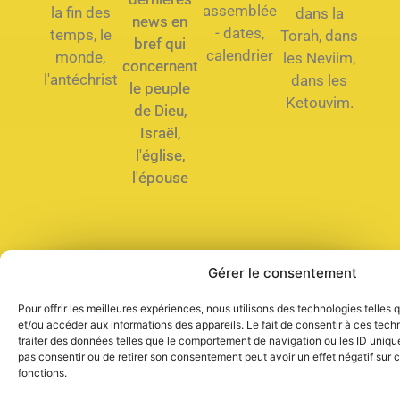
assemblée
la fin des
dans la
news en
- dates,
temps, le
Torah, dans
bref qui
calendrier
monde,
les Neviim,
concernent
l'antéchrist
dans les
le peuple
Ketouvim.
de Dieu,
Israël,
l'église,
l'épouse
Gérer le consentement
Que dois-je faire pour être
sauvé ?
Pour offrir les meilleures expériences, nous utilisons des technologies telles
et/ou accéder aux informations des appareils. Le fait de consentir à ces tec
traiter des données telles que le comportement de navigation ou les ID uniques
pas consentir ou de retirer son consentement peut avoir un effet négatif sur c
fonctions.