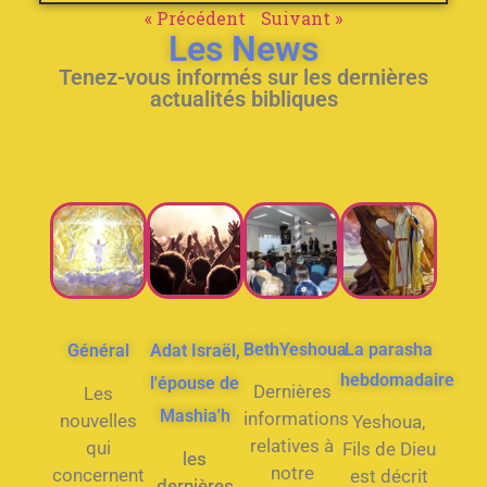
« Précédent
Suivant »
Les News
Tenez-vous informés sur les dernières
actualités bibliques
BethYeshoua
La parasha
Général
Adat Israël,
hebdomadaire
l'épouse de
Dernières
Les
Mashia'h
informations
nouvelles
Yeshoua,
relatives à
qui
Fils de Dieu
les
notre
concernent
est décrit
dernières