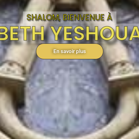
SHALOM, BIENVENUE À
BETH YESHOU
En savoir plus