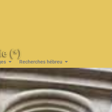
Messie (*)
ges
Recherches hébreu