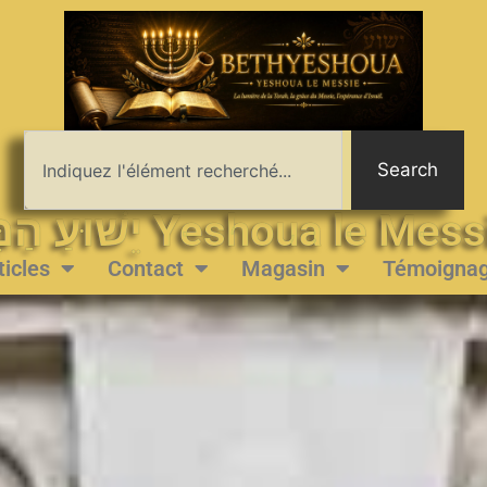
Search
יֵשׁוּעַ הַמָּשִׁיחַ Yeshoua le 
ticles
Contact
Magasin
Témoigna