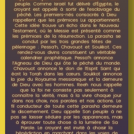
peuple. Comme Israël fut délivré d’Égypte, le
croyant est appelé à sortir de l’esclavage du
péché. Les premiers-nés consacrés à Dieu
rappellent que les prémices Lui appartiennent.
Cette idée trouve un écho dans le Nouveau
Testament, où le Messie est présenté comme
les prémices de la résurrection. La parasha se
conclut par les trois grandes fêtes de
pèlerinage : Pessa’h, Chavouot et Soukkot. Ces
rendez-vous divins constituent un véritable
calendrier prophétique. Pessa’h annonce
l’Agneau de Dieu qui ôte le péché du monde.
Chavouot annonce le don de l’Esprit Saint qui
écrit la Torah dans les cœurs. Soukkot annonce
la joie du Royaume messianique et la demeure
de Dieu avec les hommes. Reeh nous rappelle
que la foi ne consiste pas seulement à
connaître la vérité, mais à la vivre chaque jour
dans nos choix, nos paroles et nos actions. Le
fil conducteur de toute cette parasha demeure
le discernement. Dieu appelle Son peuple à ne
pas se laisser séduire par les apparences, mais
à éprouver toute chose à la lumière de Sa
Parole. Le croyant est invité à choisir la
bénédiction en marchant dans les voies de