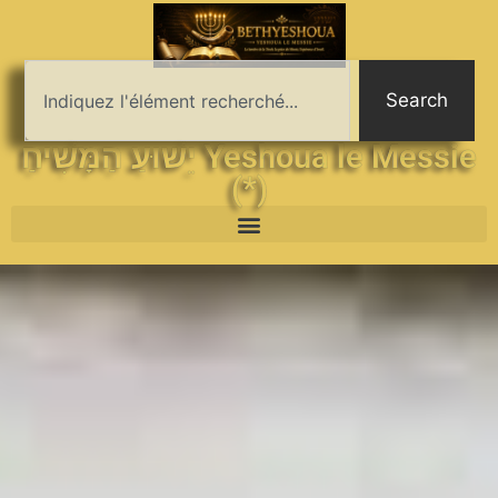
Search
יֵשׁוּעַ הַמָּשִׁיחַ Yeshoua le Messie
(*)