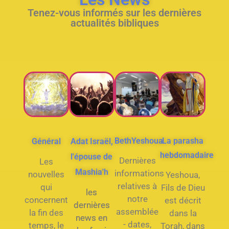
Tenez-vous informés sur les dernières
actualités bibliques
BethYeshoua
La parasha
Général
Adat Israël,
hebdomadaire
l'épouse de
Dernières
Les
Mashia'h
informations
nouvelles
Yeshoua,
relatives à
qui
Fils de Dieu
les
notre
concernent
est décrit
dernières
assemblée
la fin des
dans la
news en
- dates,
temps, le
Torah, dans