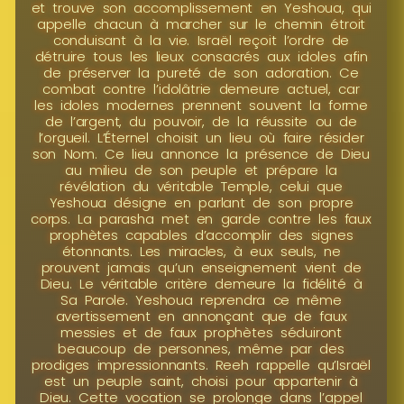
et trouve son accomplissement en Yeshoua, qui
appelle chacun à marcher sur le chemin étroit
conduisant à la vie. Israël reçoit l’ordre de
détruire tous les lieux consacrés aux idoles afin
de préserver la pureté de son adoration. Ce
combat contre l’idolâtrie demeure actuel, car
les idoles modernes prennent souvent la forme
de l’argent, du pouvoir, de la réussite ou de
l’orgueil. L’Éternel choisit un lieu où faire résider
son Nom. Ce lieu annonce la présence de Dieu
au milieu de son peuple et prépare la
révélation du véritable Temple, celui que
Yeshoua désigne en parlant de son propre
corps. La parasha met en garde contre les faux
prophètes capables d’accomplir des signes
étonnants. Les miracles, à eux seuls, ne
prouvent jamais qu’un enseignement vient de
Dieu. Le véritable critère demeure la fidélité à
Sa Parole. Yeshoua reprendra ce même
avertissement en annonçant que de faux
messies et de faux prophètes séduiront
beaucoup de personnes, même par des
prodiges impressionnants. Reeh rappelle qu’Israël
est un peuple saint, choisi pour appartenir à
Dieu. Cette vocation se prolonge dans l’appel