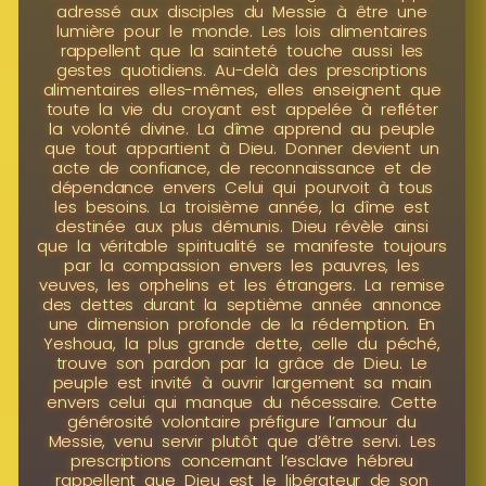
adressé aux disciples du Messie à être une
lumière pour le monde. Les lois alimentaires
rappellent que la sainteté touche aussi les
gestes quotidiens. Au-delà des prescriptions
alimentaires elles-mêmes, elles enseignent que
toute la vie du croyant est appelée à refléter
la volonté divine. La dîme apprend au peuple
que tout appartient à Dieu. Donner devient un
acte de confiance, de reconnaissance et de
dépendance envers Celui qui pourvoit à tous
les besoins. La troisième année, la dîme est
destinée aux plus démunis. Dieu révèle ainsi
que la véritable spiritualité se manifeste toujours
par la compassion envers les pauvres, les
veuves, les orphelins et les étrangers. La remise
des dettes durant la septième année annonce
une dimension profonde de la rédemption. En
Yeshoua, la plus grande dette, celle du péché,
trouve son pardon par la grâce de Dieu. Le
peuple est invité à ouvrir largement sa main
envers celui qui manque du nécessaire. Cette
générosité volontaire préfigure l’amour du
Messie, venu servir plutôt que d’être servi. Les
prescriptions concernant l’esclave hébreu
rappellent que Dieu est le libérateur de son