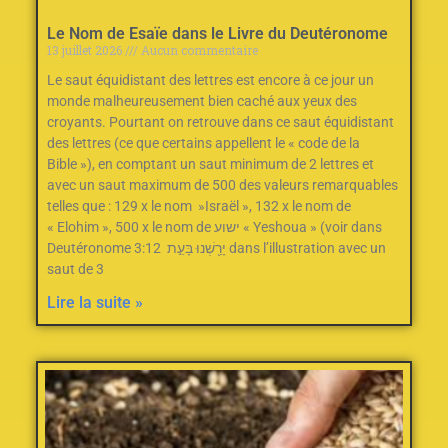
Le Nom de Esaïe dans le Livre du Deutéronome
13 juillet 2026
Aucun commentaire
Le saut équidistant des lettres est encore à ce jour un
monde malheureusement bien caché aux yeux des
croyants. Pourtant on retrouve dans ce saut équidistant
des lettres (ce que certains appellent le « code de la
Bible »), en comptant un saut minimum de 2‭ ‬lettres et
avec un saut maximum de 500‭ des valeurs remarquables
telles que : ‬129‭ ‬x le nom‭ ‬ »Israël »‭, ‬132‭ ‬x le nom de
« Elohim »‭, ‬500‭ ‬x le nom de ישוע « Yeshoua » (voir dans
Deutéronome 3:12 יָרַ֖שְׁנוּ בָּעֵ֣ת dans l’illustration avec un
saut de 3
Lire la suite »