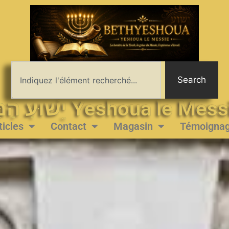
Search
יֵשׁוּעַ הַמָּשִׁיחַ Yeshoua le 
ticles
Contact
Magasin
Témoigna