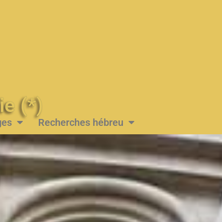
Messie (*)
ges
Recherches hébreu