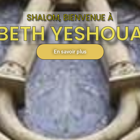
SHALOM, BIENVENUE À
BETH YESHOU
En savoir plus