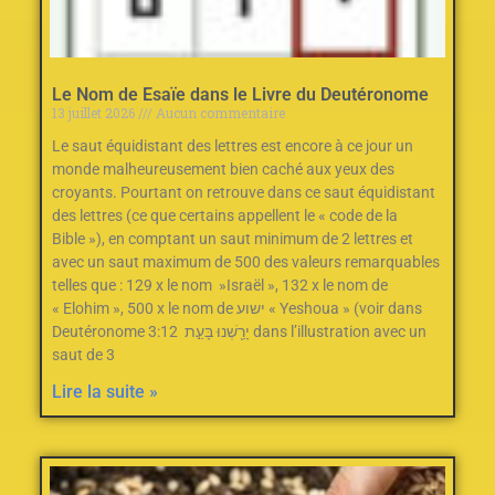
Le Nom de Esaïe dans le Livre du Deutéronome
13 juillet 2026
Aucun commentaire
Le saut équidistant des lettres est encore à ce jour un
monde malheureusement bien caché aux yeux des
croyants. Pourtant on retrouve dans ce saut équidistant
des lettres (ce que certains appellent le « code de la
Bible »), en comptant un saut minimum de 2‭ ‬lettres et
avec un saut maximum de 500‭ des valeurs remarquables
telles que : ‬129‭ ‬x le nom‭ ‬ »Israël »‭, ‬132‭ ‬x le nom de
« Elohim »‭, ‬500‭ ‬x le nom de ישוע « Yeshoua » (voir dans
Deutéronome 3:12 יָרַ֖שְׁנוּ בָּעֵ֣ת dans l’illustration avec un
saut de 3
Lire la suite »