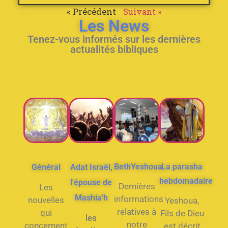
« Précédent
Suivant »
Les News
Tenez-vous informés sur les dernières
actualités bibliques
BethYeshoua
La parasha
Général
Adat Israël,
hebdomadaire
l'épouse de
Dernières
Les
Mashia'h
informations
nouvelles
Yeshoua,
relatives à
qui
Fils de Dieu
les
notre
concernent
est décrit