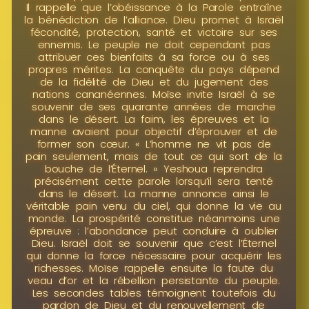
Il rappelle que l’obéissance à la Parole entraîne
la bénédiction de l’alliance. Dieu promet à Israël
fécondité, protection, santé et victoire sur ses
ennemis. Le peuple ne doit cependant pas
attribuer ces bienfaits à sa force ou à ses
propres mérites. La conquête du pays dépend
de la fidélité de Dieu et du jugement des
nations cananéennes. Moïse invite Israël à se
souvenir de ses quarante années de marche
dans le désert. La faim, les épreuves et la
manne avaient pour objectif d’éprouver et de
former son cœur. « L’homme ne vit pas de
pain seulement, mais de tout ce qui sort de la
bouche de l’Éternel. » Yeshoua reprendra
précisément cette parole lorsqu’il sera tenté
dans le désert. La manne annonce ainsi le
véritable pain venu du ciel, qui donne la vie au
monde. La prospérité constitue néanmoins une
épreuve : l’abondance peut conduire à oublier
Dieu. Israël doit se souvenir que c’est l’Éternel
qui donne la force nécessaire pour acquérir les
richesses. Moïse rappelle ensuite la faute du
veau d’or et la rébellion persistante du peuple.
Les secondes tables témoignent toutefois du
pardon de Dieu et du renouvellement de