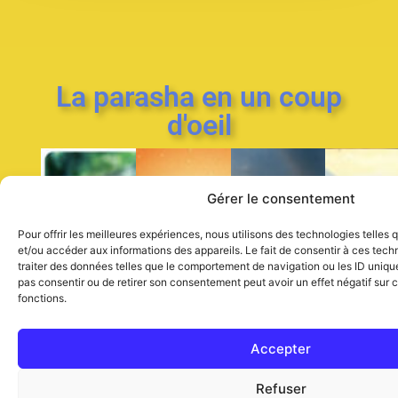
La parasha en un coup
d'oeil
Gérer le consentement
Bereshit
Shemot
Vayiqra
Ba
Pour offrir les meilleures expériences, nous utilisons des technologies telles
Parasha
Parasha
Par
Parasha
et/ou accéder aux informations des appareils. Le fait de consentir à ces tec
traiter des données telles que le comportement de navigation ou les ID uniques
du
du
du
du
pas consentir ou de retirer son consentement peut avoir un effet négatif sur c
livre
livre
du
livr
Livre
fonctions.
Lévitique
des
de
de
l’Exode
No
la
Accepter
Genèse
Refuser