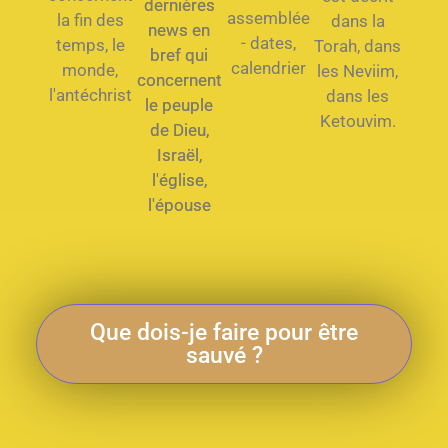
dernières
assemblée
la fin des
dans la
news en
- dates,
temps, le
Torah, dans
bref qui
calendrier
monde,
les Neviim,
concernent
l'antéchrist
dans les
le peuple
Ketouvim.
de Dieu,
Israël,
l'église,
l'épouse
Que dois-je faire pour être
sauvé ?