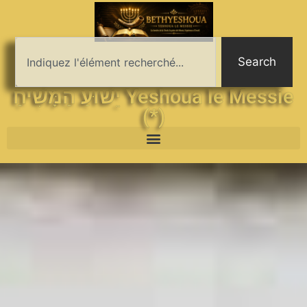
Search
יֵשׁוּעַ הַמָּשִׁיחַ Yeshoua le Messie
(*)