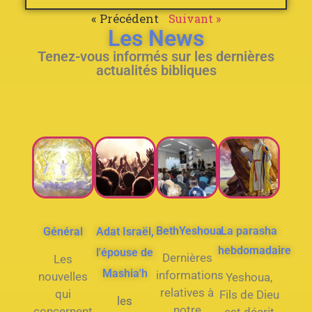
« Précédent
Suivant »
Les News
Tenez-vous informés sur les dernières
actualités bibliques
BethYeshoua
La parasha
Général
Adat Israël,
hebdomadaire
l'épouse de
Dernières
Les
Mashia'h
informations
nouvelles
Yeshoua,
relatives à
qui
Fils de Dieu
les
notre
concernent