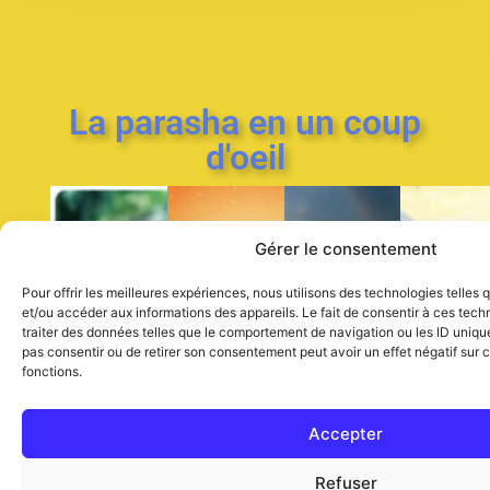
La parasha en un coup
d'oeil
Gérer le consentement
Bereshit
Shemot
Vayiqra
Ba
Pour offrir les meilleures expériences, nous utilisons des technologies telles
Parasha
Parasha
Par
Parasha
et/ou accéder aux informations des appareils. Le fait de consentir à ces tec
traiter des données telles que le comportement de navigation ou les ID uniques
du
du
du
du
pas consentir ou de retirer son consentement peut avoir un effet négatif sur c
livre
livre
du
livr
Livre
fonctions.
Lévitique
des
de
de
l’Exode
No
la
Accepter
Genèse
Refuser