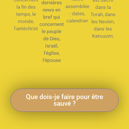
est décrit
dernières
assemblée
la fin des
dans la
news en
- dates,
temps, le
Torah, dans
bref qui
calendrier
monde,
les Neviim,
concernent
l'antéchrist
dans les
le peuple
Ketouvim.
de Dieu,
Israël,
l'église,
l'épouse
Que dois-je faire pour être
sauvé ?