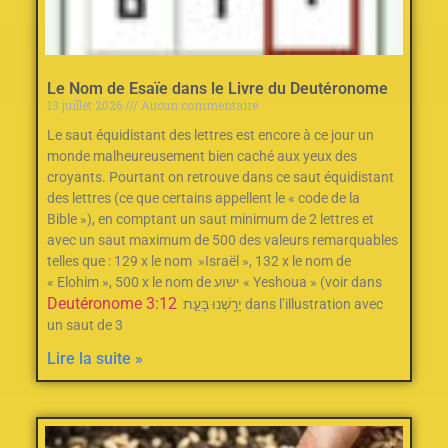
Le Nom de Esaïe dans le Livre du Deutéronome
13 juillet 2026
Aucun commentaire
Le saut équidistant des lettres est encore à ce jour un
monde malheureusement bien caché aux yeux des
croyants. Pourtant on retrouve dans ce saut équidistant
des lettres (ce que certains appellent le « code de la
Bible »), en comptant un saut minimum de 2‭ ‬lettres et
avec un saut maximum de 500‭ des valeurs remarquables
telles que : ‬129‭ ‬x le nom‭ ‬ »Israël »‭, ‬132‭ ‬x le nom de
« Elohim »‭, ‬500‭ ‬x le nom de ישוע « Yeshoua » (voir dans
Deutéronome 3:12
יָרַ֖שְׁנוּ בָּעֵ֣ת dans l’illustration avec
un saut de 3
Lire la suite »