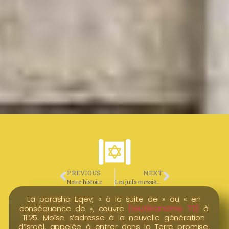
PREVIOUS
NEXT
Notre histoire
Les juifs messianiques
La parasha Eqev, « à la suite de » ou « en
Deutéronome 7.12
conséquence de », couvre
à
11.25. Moïse s’adresse à la nouvelle génération
d’Israël, appelée à entrer dans la Terre promise.