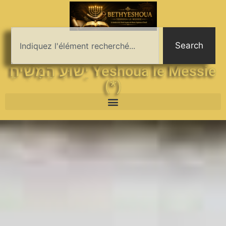
Search
יֵשׁוּעַ הַמָּשִׁיחַ Yeshoua le Messie
(*)