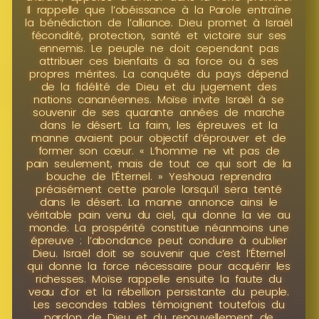
Il rappelle que l’obéissance à la Parole entraîne
la bénédiction de l’alliance. Dieu promet à Israël
fécondité, protection, santé et victoire sur ses
ennemis. Le peuple ne doit cependant pas
attribuer ces bienfaits à sa force ou à ses
propres mérites. La conquête du pays dépend
de la fidélité de Dieu et du jugement des
nations cananéennes. Moïse invite Israël à se
souvenir de ses quarante années de marche
dans le désert. La faim, les épreuves et la
manne avaient pour objectif d’éprouver et de
former son cœur. « L’homme ne vit pas de
pain seulement, mais de tout ce qui sort de la
bouche de l’Éternel. » Yeshoua reprendra
précisément cette parole lorsqu’il sera tenté
dans le désert. La manne annonce ainsi le
véritable pain venu du ciel, qui donne la vie au
monde. La prospérité constitue néanmoins une
épreuve : l’abondance peut conduire à oublier
Dieu. Israël doit se souvenir que c’est l’Éternel
qui donne la force nécessaire pour acquérir les
richesses. Moïse rappelle ensuite la faute du
veau d’or et la rébellion persistante du peuple.
Les secondes tables témoignent toutefois du
pardon de Dieu et du renouvellement de