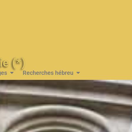
Messie (*)
ges
Recherches hébreu