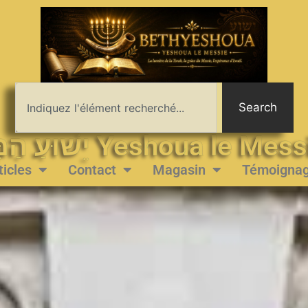
Search
יֵשׁוּעַ הַמָּשִׁיחַ Yeshoua le 
ticles
Contact
Magasin
Témoigna