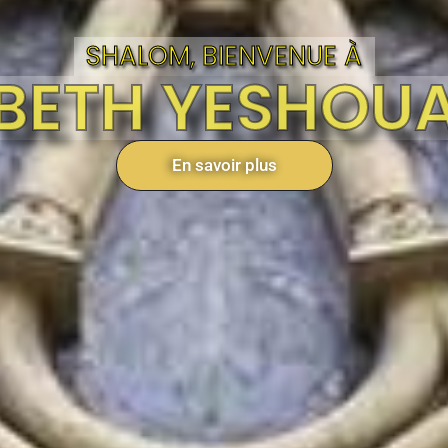
SHALOM, BIENVENUE À
BETH YESHOU
En savoir plus